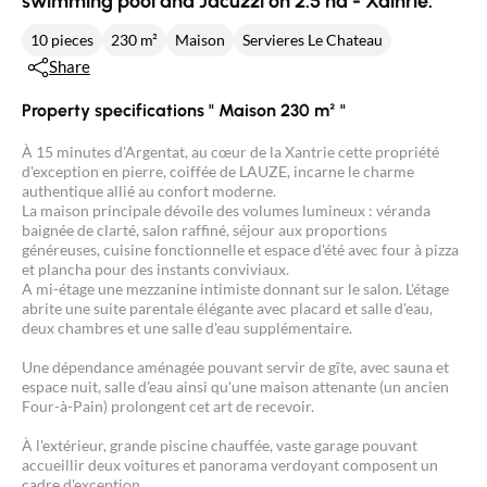
swimming pool and Jacuzzi on 2.5 ha - Xainrie.
10 pieces
230 m²
Maison
Servieres Le Chateau
Share
Property specifications " Maison 230 m² "
À 15 minutes d'Argentat, au cœur de la Xantrie cette propriété
d'exception en pierre, coiffée de LAUZE, incarne le charme
authentique allié au confort moderne.
La maison principale dévoile des volumes lumineux : véranda
baignée de clarté, salon raffiné, séjour aux proportions
généreuses, cuisine fonctionnelle et espace d'été avec four à pizza
et plancha pour des instants conviviaux.
A mi-étage une mezzanine intimiste donnant sur le salon. L'étage
abrite une suite parentale élégante avec placard et salle d'eau,
deux chambres et une salle d'eau supplémentaire.
Une dépendance aménagée pouvant servir de gîte, avec sauna et
espace nuit, salle d'eau ainsi qu'une maison attenante (un ancien
Four-à-Pain) prolongent cet art de recevoir.
À l'extérieur, grande piscine chauffée, vaste garage pouvant
accueillir deux voitures et panorama verdoyant composent un
cadre d'exception.