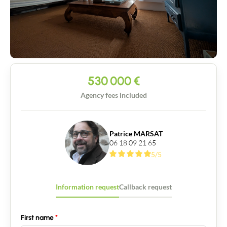
530 000
€
Agency fees included
Patrice MARSAT
06 18 09 21 65
5/5
Information request
Callback request
First name