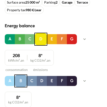
Surface area
25 000 m²
Parking
2
Garage
Terrace
Property tax
980 €/year
Energy balance
A
B
C
D
E
F
G
208
8*
kWh/m².an
kg CO2/m².an
consommation
émissions
A
B
C
D
E
F
G
8*
kg CO2/m².an