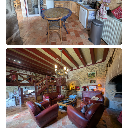
Contact an advisor
Estimate/Sell
Buy
Recruitment
News
Guides
Contact