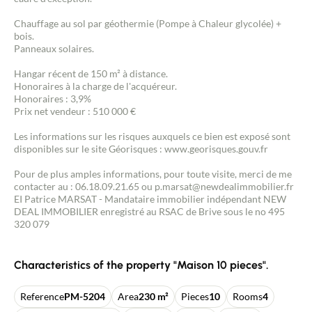
Chauffage au sol par géothermie (Pompe à Chaleur glycolée) +
bois.
Panneaux solaires.
Hangar récent de 150 m² à distance.
Honoraires à la charge de l'acquéreur.
Honoraires : 3,9%
Prix net vendeur : 510 000 €
Les informations sur les risques auxquels ce bien est exposé sont
disponibles sur le site Géorisques : www.georisques.gouv.fr
Pour de plus amples informations, pour toute visite, merci de me
contacter au : 06.18.09.21.65 ou p.marsat@newdealimmobilier.fr
EI Patrice MARSAT - Mandataire immobilier indépendant NEW
DEAL IMMOBILIER enregistré au RSAC de Brive sous le no 495
320 079
Characteristics of the property "Maison 10 pieces".
Reference
PM-5204
Area
230 m²
Pieces
10
Rooms
4