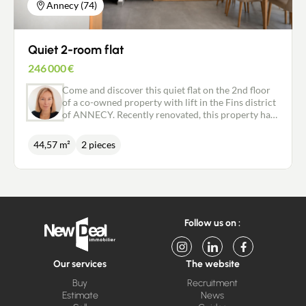
Annecy (74)
Quiet 2-room flat
246 000
€
Come and discover this quiet flat on the 2nd floor
of a co-owned property with lift in the Fins district
of ANNECY. Recently renovated, this property has
a kitchen opening onto a living room with access to
a terrace, a separate WC and a bedroom with
44,57 m²
2 pieces
shower room. Sold with cellar and garage. Gas and
electrical installations up to standard.
Follow us on :
Our services
The website
Buy
Recruitment
Estimate
News