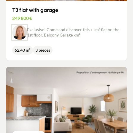
T3 flat with garage
249 800
€
Exclusive! Come and discover this ++m² flat on the
1st floor. Balcony Garage xm²
62,40 m²
3 pieces