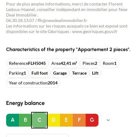
Pour de plus amples informations, merci de contacter Florent
Ledoux-Haenel, conseiller indépendant en immobilier pour New
Deal Immobilier.
06.30.18.13.07 / flh@newdealimmobilier.fr
Les informations sur les risques auxquels ce bien est exposé sont
disponibles sur le site Géorisques : www.georisques.gouv.fr
Characteristics of the property "Appartement 2 pieces".
Reference
FLH5045
Area
42,41 m²
Pieces
2
Room
1
Parking
1
Full foot
Garage
Terrace
Lift
Year of construction
2014
Energy balance
A
B
C
D
E
F
G