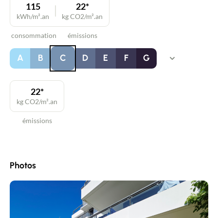
115
22*
kWh/m².an
kg CO2/m².an
consommation
émissions
A
B
C
D
E
F
G
22*
kg CO2/m².an
émissions
Photos