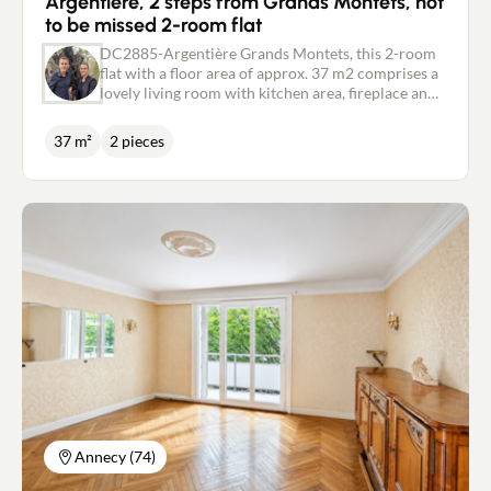
Argentière, 2 steps from Grands Montets, not
to be missed 2-room flat
DC2885-Argentière Grands Montets, this 2-room
flat with a floor area of approx. 37 m2 comprises a
lovely living room with kitchen area, fireplace and
balcony/terrace with views of the Massif, a
bathroom, separate toilet and a good-sized
37 m²
2 pieces
bedroom with balcony. Outbuildings include an
independent garage box with cellar. Condominium
charges: 233 euros/month (managing agent,
insurance, maintenance, heating, cold water, hot
water, green areas, works fund, etc.). - No legal
proceedings in progress. Public price: 250.000
euros - Independent property consultant New Deal
Immobilier/ Agent commercial RSAC 450 238 647
David CAILLET 0672920206 - Pays du Mont-
blanc/Vallée de l'Arve
Annecy (74)