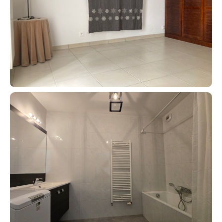
Contact an advisor
Estimate/Sell
Buy
Recruitment
News
Guides
Contact