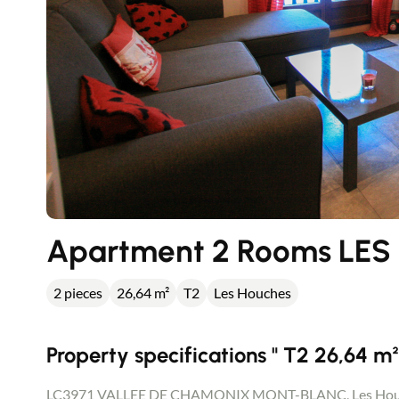
Apartment 2 Rooms LE
2 pieces
26,64 m²
T2
Les Houches
Property specifications " T2 26,64 m²
LC3971 VALLEE DE CHAMONIX MONT-BLANC, Les Houches M