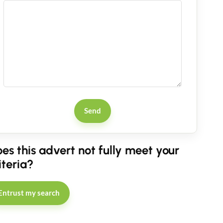
Send
es this advert not fully meet your
iteria?
Entrust my search