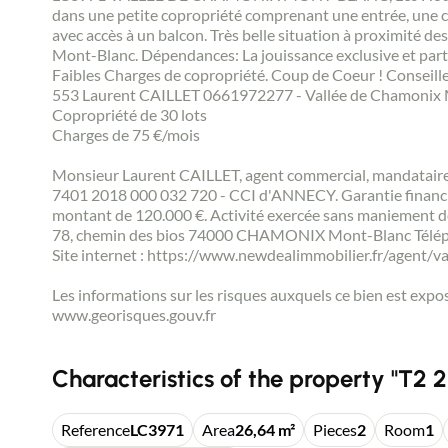
dans une petite copropriété comprenant une entrée, une ch
avec accès à un balcon. Très belle situation à proximité de
Mont-Blanc. Dépendances: La jouissance exclusive et particu
Faibles Charges de copropriété. Coup de Coeur ! Conseil
553 Laurent CAILLET 0661972277 - Vallée de Chamonix 
Copropriété de 30 lots
Charges de 75 €/mois
Monsieur Laurent CAILLET, agent commercial, mandatair
7401 2018 000 032 720 - CCI d'ANNECY. Garantie financiè
montant de 120.000 €. Activité exercée sans maniement d
78, chemin des bios 74000 CHAMONIX Mont-Blanc Téléphon
Site internet : https://www.newdealimmobilier.fr/agent
Les informations sur les risques auxquels ce bien est expos
www.georisques.gouv.fr
Characteristics of the property "T2 2
Reference
LC3971
Area
26,64 m²
Pieces
2
Room
1