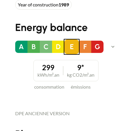
Year of construction
1989
Energy balance
A
B
C
D
E
F
G
299
9*
kWh/m².an
kg CO2/m².an
consommation
émissions
DPE ANCIENNE VERSION