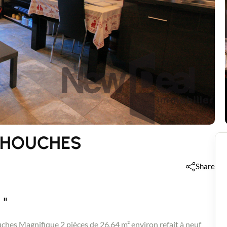
S HOUCHES
Share
 "
agnifique 2 pièces de 26,64 m² environ refait à neuf