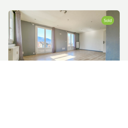
Sold
Cluses (74)
73,70 m²
3 pieces