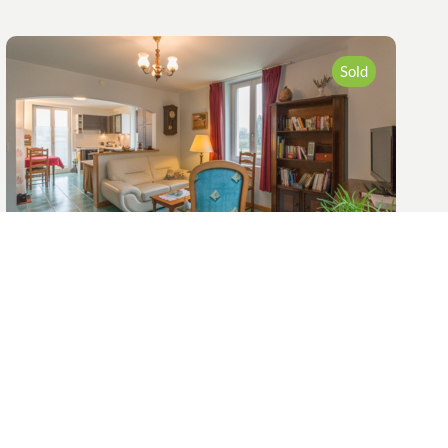
Sold
Marignier (74)
Marignier, Pleasant and bright 3-room flat
close to amenities
DC3031-Marignier, Pleasant 3-room flat in
a small condominium with 5 occupants,
comprising a lovely living room with fitted
and equipped kitchen, 2 large bedrooms,