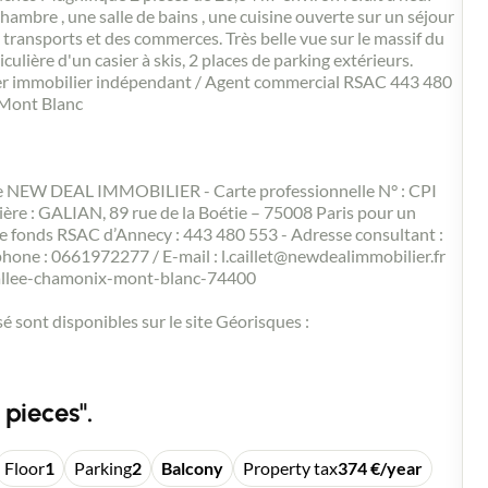
ambre , une salle de bains , une cuisine ouverte sur un séjour
s transports et des commerces. Très belle vue sur le massif du
lière d'un casier à skis, 2 places de parking extérieurs.
ler immobilier indépendant / Agent commercial RSAC 443 480
Mont Blanc
e NEW DEAL IMMOBILIER - Carte professionnelle N° : CPI
re : GALIAN, 89 rue de la Boétie – 75008 Paris pour un
e fonds RSAC d’Annecy : 443 480 553 - Adresse consultant :
e : 0661972277 / E-mail : l.caillet@newdealimmobilier.fr
/vallee-chamonix-mont-blanc-74400
é sont disponibles sur le site Géorisques :
 pieces".
Floor
1
Parking
2
Balcony
Property tax
374 €/year