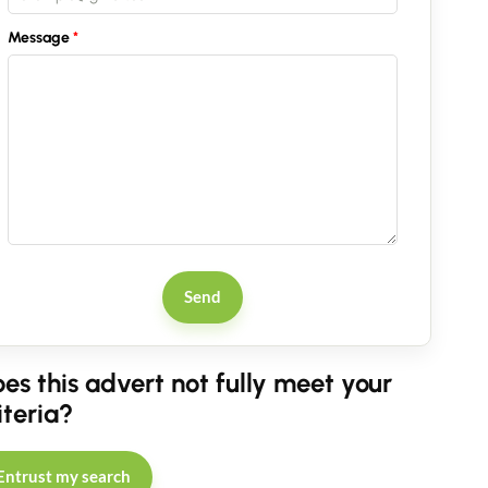
Message
Send
es this advert not fully meet your
iteria?
Entrust my search