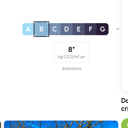
A
B
C
D
E
F
G
8*
kg CO2/m².an
émissions
Do
cr