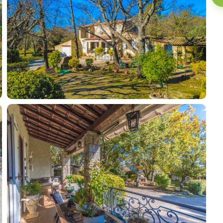
Contact an advisor
Estimate/Sell
Buy
Recruitment
News