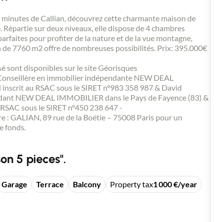
tes de Callian, découvrez cette charmante maison de
 Répartie sur deux niveaux, elle dispose de 4 chambres
parfaites pour profiter de la nature et de la vue montagne,
in de 7760 m2 offre de nombreuses possibilités. Prix: 395.000€
sé sont disponibles sur le site Géorisques
Conseillère en immobilier indépendante NEW DEAL
inscrit au RSAC sous le SIRET n°983 358 987 & David
ndant NEW DEAL IMMOBILIER dans le Pays de Fayence (83) &
 RSAC sous le SIRET n°450 238 647 -
e : GALIAN, 89 rue de la Boétie – 75008 Paris pour un
e fonds.
on 5 pieces".
Garage
Terrace
Balcony
Property tax
1 000 €/year