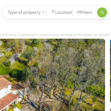
Type of property
Location
Filters
NS area Charming 5-room house nestled in the heart of nature