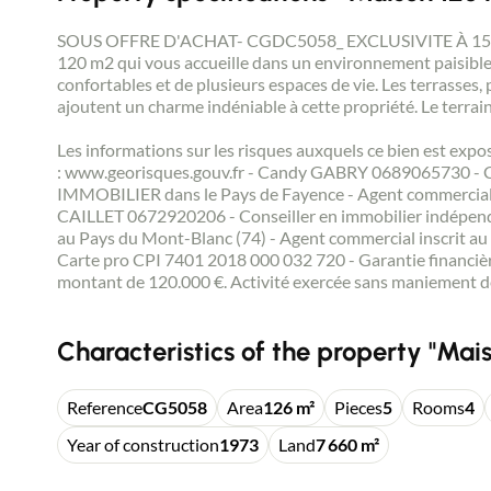
SOUS OFFRE D'ACHAT- CGDC5058_ EXCLUSIVITE À 15 minu
120 m2 qui vous accueille dans un environnement paisible.
confortables et de plusieurs espaces de vie. Les terrasses, 
ajoutent un charme indéniable à cette propriété. Le terra
Les informations sur les risques auxquels ce bien est expo
: www.georisques.gouv.fr - Candy GABRY 0689065730 - 
IMMOBILIER dans le Pays de Fayence - Agent commercial 
CAILLET 0672920206 - Conseiller en immobilier indépe
au Pays du Mont-Blanc (74) - Agent commercial inscrit au
Carte pro CPI 7401 2018 000 032 720 - Garantie financièr
montant de 120.000 €. Activité exercée sans maniement d
Characteristics of the property "Mais
Reference
CG5058
Area
126 m²
Pieces
5
Rooms
4
Year of construction
1973
Land
7 660 m²