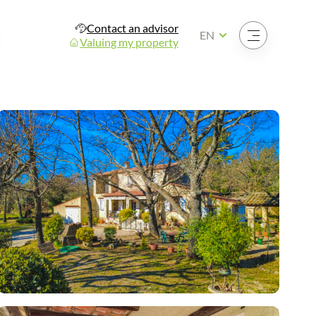
Contact an advisor
Open the menu
EN
Valuing my property