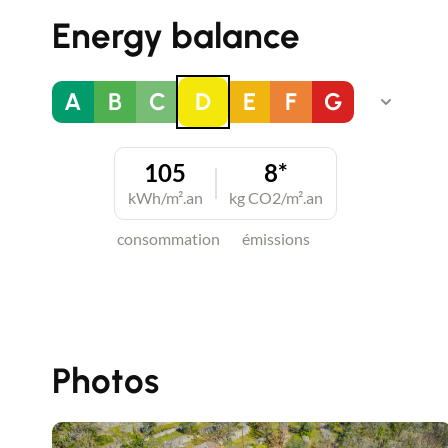
Energy balance
A
B
C
D
E
F
G
105
8*
kWh/m².an
kg CO2/m².an
consommation
émissions
Photos