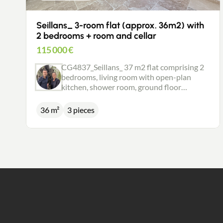
Seillans_ 3-room flat (approx. 36m2) with
2 bedrooms + room and cellar
115 000
€
CG4837_Seillans_ 37 m2 flat comprising 2
bedrooms, living room with open-plan
kitchen, shower room, ground floor
premises and cellar. Price: €109,000
36 m²
3 pieces