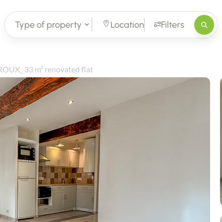
Type of property
Location
Filters
X_ 33 m² renovated flat