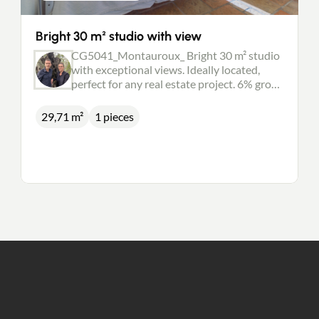
Bright 30 m² studio with view
CG5041_Montauroux_ Bright 30 m² studio
with exceptional views. Ideally located,
perfect for any real estate project. 6% gross
profitability. Charges: co-ownership in the
process of being created Price: €95,000
29,71 m²
1 pieces