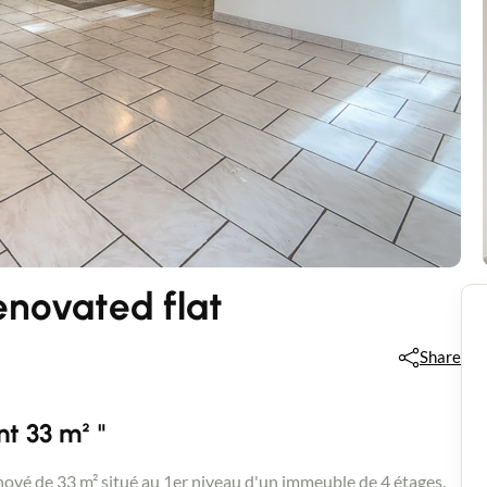
ovated flat
Share
t 33 m² "
e 33 m² situé au 1er niveau d'un immeuble de 4 étages.