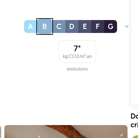
A
B
C
D
E
F
G
7*
kg CO2/m².an
émissions
Contact an advisor
Do
Estimate/Sell
cr