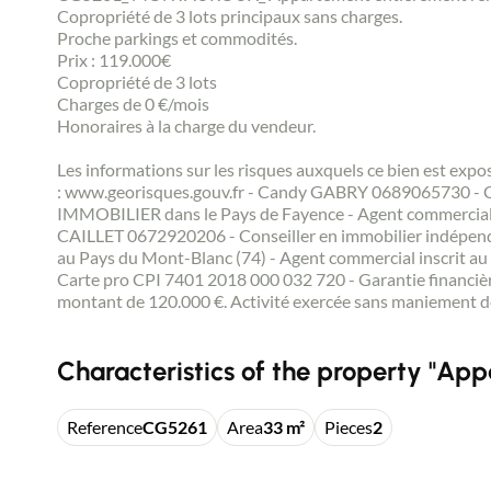
Copropriété de 3 lots principaux sans charges.
Proche parkings et commodités.
Prix : 119.000€
Copropriété de 3 lots
Charges de 0 €/mois
Honoraires à la charge du vendeur.
Les informations sur les risques auxquels ce bien est expo
: www.georisques.gouv.fr - Candy GABRY 0689065730 - 
IMMOBILIER dans le Pays de Fayence - Agent commercial 
CAILLET 0672920206 - Conseiller en immobilier indépe
au Pays du Mont-Blanc (74) - Agent commercial inscrit au
Carte pro CPI 7401 2018 000 032 720 - Garantie financièr
montant de 120.000 €. Activité exercée sans maniement d
Characteristics of the property "App
Reference
CG5261
Area
33 m²
Pieces
2