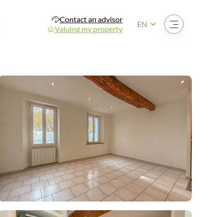
Contact an advisor
Open the menu
EN
Valuing my property