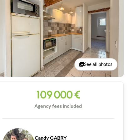
See all photos
109 000
€
Agency fees included
Candy GABRY