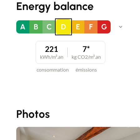
Energy balance
A
B
C
D
E
F
G
221
7*
kWh/m².an
kg CO2/m².an
consommation
émissions
Photos