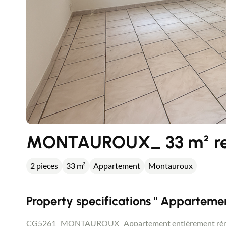
MONTAUROUX_ 33 m² ren
2 pieces
33 m²
Appartement
Montauroux
Property specifications " Appartemen
CG5261_ MONTAUROUX_ Appartement entièrement rénové d