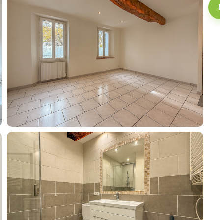
Buy
Recruitment
News
Guides
Contact