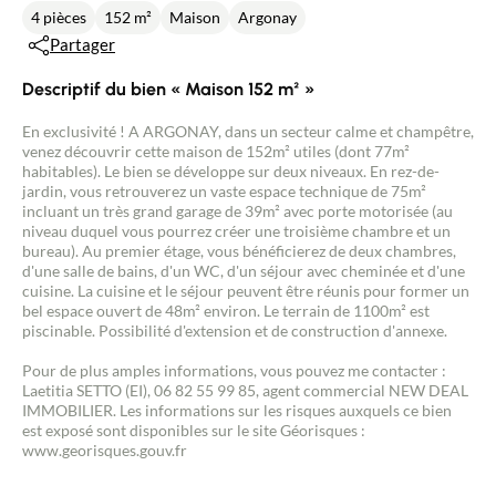
4 pièces
152 m²
Maison
Argonay
Partager
Descriptif du bien « Maison 152 m² »
En exclusivité ! A ARGONAY, dans un secteur calme et champêtre,
venez découvrir cette maison de 152m² utiles (dont 77m²
habitables). Le bien se développe sur deux niveaux. En rez-de-
jardin, vous retrouverez un vaste espace technique de 75m²
incluant un très grand garage de 39m² avec porte motorisée (au
niveau duquel vous pourrez créer une troisième chambre et un
bureau). Au premier étage, vous bénéficierez de deux chambres,
d'une salle de bains, d'un WC, d'un séjour avec cheminée et d'une
cuisine. La cuisine et le séjour peuvent être réunis pour former un
bel espace ouvert de 48m² environ. Le terrain de 1100m² est
piscinable. Possibilité d'extension et de construction d'annexe.
Pour de plus amples informations, vous pouvez me contacter :
Laetitia SETTO (EI), 06 82 55 99 85, agent commercial NEW DEAL
IMMOBILIER. Les informations sur les risques auxquels ce bien
est exposé sont disponibles sur le site Géorisques :
www.georisques.gouv.fr