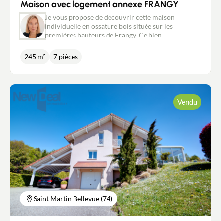
Maison avec logement annexe FRANGY
Je vous propose de découvrir cette maison
individuelle en ossature bois située sur les
premières hauteurs de Frangy. Ce bien
contemporain bénéficie d'une surface de 245m²
(dont 187m² habitables) et offre un logement
245 m²
7 pièces
indépendant en annexe (petite maison avec sa
propre terrasse). Le tout est édifié sur un terrain de
1326m² et bénéficie d'une exposition plein sud. La
maison principale se développe sur trois niveaux.
Au rez-de-jardin, l'espace de vie s'articule autour
Vendu
d'une cuisine, créant ainsi une ambiance conviviale
sur 58m² avec salle à manger et séjour. Ce niveau
comprend également une entrée, un WC
indépendant, des rangements et une vaste
buanderie avec un accès direct depuis le garage. À
l'étage se trouvent deux chambres enfants, une
suite parentale avec sa salle d'eau, un bel espace en
mezzanine et une salle de bains équipée d'un
hammam. Dans le comble, une pièce polyvalente
est à votre disposition, vous permettant de laisser
libre cours à votre créativité, que ce soit pour une
Saint Martin Bellevue (74)
salle de jeux, un atelier ou un espace de détente
exclusif. Une dépendance pratique vient compléter