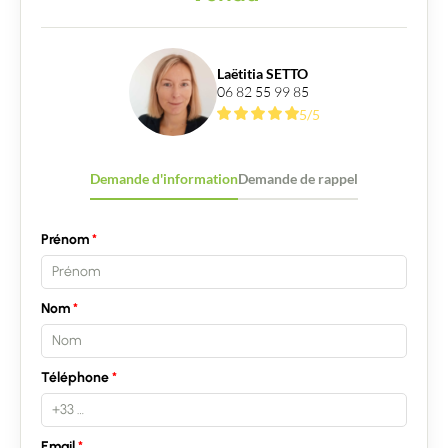
Acheter
Recrutement
Laëtitia SETTO
06 82 55 99 85
5/5
Actualités
Guides
Demande d'information
Demande de rappel
Contact
Prénom
Nom
Téléphone
Email