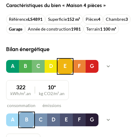
Caractéristiques du bien « Maison 4 pièces »
Référence
LS4891
Superficie
152 m²
Pièces
4
Chambres
3
Garage
Année de construction
1981
Terrain
1 100 m²
Bilan énergétique
A
B
C
D
E
F
G
322
10*
kWh/m².an
kg CO2/m².an
consommation
émissions
A
B
C
D
E
F
G