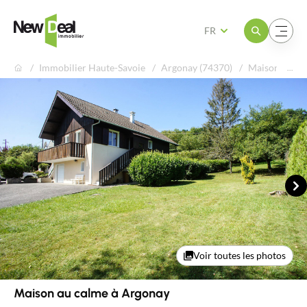
Ouvrir le menu
Ouvrir le menu
FR
Immobilier Haute-Savoie
Argonay (74370)
Maison au ca
Su
Voir toutes les photos
En exclusivité
Maison au calme à Argonay