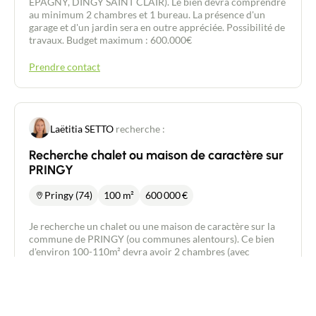
EPAGNY, DINGY SAINT CLAIR). Le bien devra comprendre
au minimum 2 chambres et 1 bureau. La présence d'un
garage et d'un jardin sera en outre appréciée. Possibilité de
travaux. Budget maximum : 600.000€
Prendre contact
Laëtitia SETTO
recherche :
Recherche chalet ou maison de caractère sur
PRINGY
Pringy (74)
100 m²
600 000
€
Je recherche un chalet ou une maison de caractère sur la
commune de PRINGY (ou communes alentours). Ce bien
d'environ 100-110m² devra avoir 2 chambres (avec
idéalement un coin bureau), être situé en secteur calme et
sans vis-à-vis. La présence d'un terrain de 450m² et un
espace de vie complet au rez-de-jardin seront appréciés.
Budget maximum : 600.000€