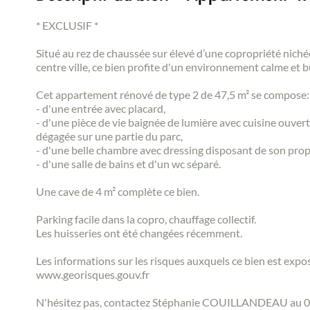
* EXCLUSIF *
Situé au rez de chaussée sur élevé d’une copropriété niché
centre ville, ce bien profite d'un environnement calme et b
Cet appartement rénové de type 2 de 47,5 m² se compose:
- d'une entrée avec placard,
- d'une pièce de vie baignée de lumière avec cuisine ouve
dégagée sur une partie du parc,
- d'une belle chambre avec dressing disposant de son prop
- d'une salle de bains et d'un wc séparé.
Une cave de 4 m² complète ce bien.
Parking facile dans la copro, chauffage collectif.
Les huisseries ont été changées récemment.
Les informations sur les risques auxquels ce bien est expos
www.georisques.gouv.fr
N'hésitez pas, contactez Stéphanie COUILLANDEAU au 06.0