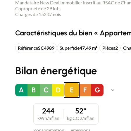
Mandataire New Deal Immobilier inscrit au RSAC de Cham
Copropriété de 29 lots
Charges de 152 €/mois
Caractéristiques du bien « Appartem
Référence
SC4989
Superficie
47,49 m²
Pièces
2
Ch
Bilan énergétique
A
B
C
D
E
F
G
244
52*
kWh/m².an
kg CO2/m².an
consommation
émissions