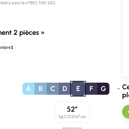
béry sour le n°881 196 183.
ent 2 pièces »
ambre
1
Ce
A
B
C
D
E
F
G
pl
52*
kg CO2/m².an
émissions