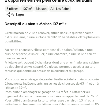
2 appartements en plein centre d'Aix les Bains
5 pièces
107 m²
Maison
Aix Les Bains
Partager
Descriptif du bien « Maison 107 m² »
Cette maison de ville à rénover, située dans un quartier calme
d'Aix les Bains, d'une surface de 102 m² habitables, offre plusieurs
possibilités.
Au rez de chaussée, elle se compose d'un salon / séjour, d'une
cuisine séparée, d'un cellier, d'une chambre, d'une salle d'eau et
d'un wc séparé.
A l'étage se trouvent 3 chambres dont une en enfilade, une cabine
de douche et un wc séparé. Ce niveau permet d'accéder au toit
terrasse qui donne au dessus de la cuisine et du garage.
Vous pourrez envisager de garder l'entièreté de la maison ou créer
2 logements indépendants, un au rez de chaussée de 63 m² et un à
l'étage de 39m².
Possibilité d'aménager le garage de 13 m ²et le rattacher au
logement du rez de chaussée pour faire un appartement de 76 m² .
Possibilité d'aménager la toiture terrasse d'environ 10 m² et la
rattacher au logement de l'étage pour faire un appartement de 50