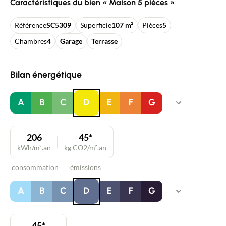
Caractéristiques du bien « Maison 5 pièces »
Référence
SC5309
Superficie
107 m²
Pièces
5
Chambres
4
Garage
Terrasse
Bilan énergétique
A
B
C
D
E
F
G
206
45*
kWh/m².an
kg CO2/m².an
consommation
émissions
A
B
C
D
E
F
G
45*