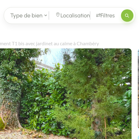
Type de bien
Localisation
Filtres
ent T1 bis avec jardinet au calme à Chambéry