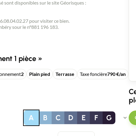
é sont disponibles sur le site Géorisques :
8.04.02.27 pour visiter ce bien.
béry sour le n°881 196 183.
ent 1 pièce »
Contacter un conseiller
ionnement
2
Plain pied
Terrasse
Taxe foncière
790 €/an
Estimer/Vendre
Ce
pl
Acheter
A
B
C
D
E
F
G
Recrutement