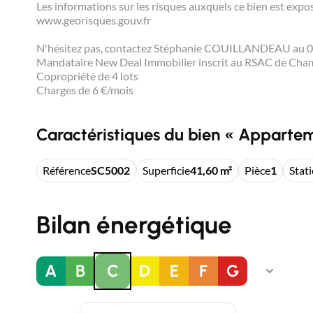
Les informations sur les risques auxquels ce bien est expos
www.georisques.gouv.fr
N'hésitez pas, contactez Stéphanie COUILLANDEAU au 06.0
Mandataire New Deal Immobilier inscrit au RSAC de Cham
Copropriété de 4 lots
Charges de 6 €/mois
Caractéristiques du bien « Appartem
Référence
SC5002
Superficie
41,60 m²
Pièce
1
Stat
Bilan énergétique
A
B
C
D
E
F
G