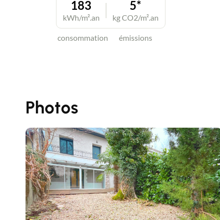
183
5*
kWh/m².an
kg CO2/m².an
consommation
émissions
Photos