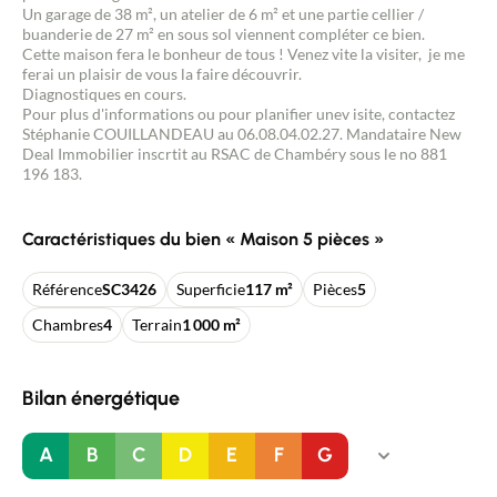
Un garage de 38 m², un atelier de 6 m² et une partie cellier /
buanderie de 27 m² en sous sol viennent compléter ce bien.
Cette maison fera le bonheur de tous ! Venez vite la visiter, je me
ferai un plaisir de vous la faire découvrir.
Diagnostiques en cours.
Pour plus d'informations ou pour planifier unev isite, contactez
Stéphanie COUILLANDEAU au 06.08.04.02.27. Mandataire New
Deal Immobilier inscrtit au RSAC de Chambéry sous le no 881
196 183.
Caractéristiques du bien « Maison 5 pièces »
Référence
SC3426
Superficie
117 m²
Pièces
5
Chambres
4
Terrain
1 000 m²
Bilan énergétique
A
B
C
D
E
F
G