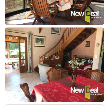
Contacter un conseiller
Estimer/Vendre
Acheter
Recrutement
Actualités
Guides
Contact