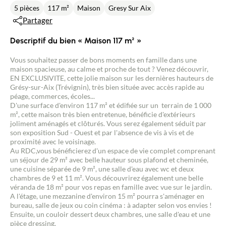
5 pièces
117 m²
Maison
Gresy Sur Aix
Partager
Descriptif du bien « Maison 117 m² »
Vous souhaitez passer de bons moments en famille dans une
maison spacieuse, au calme et proche de tout ? Venez découvrir,
EN EXCLUSIVITE, cette jolie maison sur les dernières hauteurs de
Grésy-sur-Aix (Trévignin), très bien située avec accès rapide au
péage, commerces, écoles...
D'une surface d'environ 117 m² et édifiée sur un terrain de 1 000
m², cette maison très bien entretenue, bénéficie d'extérieurs
joliment aménagés et clôturés. Vous serez également séduit par
son exposition Sud - Ouest et par l'absence de vis à vis et de
proximité avec le voisinage.
Au RDC,vous bénéficierez d'un espace de vie complet comprenant
un séjour de 29 m² avec belle hauteur sous plafond et cheminée,
une cuisine séparée de 9 m², une salle d'eau avec wc et deux
chambres de 9 et 11 m². Vous découvrirez également une belle
véranda de 18 m² pour vos repas en famille avec vue sur le jardin.
A l'étage, une mezzanine d'environ 15 m² pourra s'aménager en
bureau, salle de jeux ou coin cinéma : à adapter selon vos envies !
Ensuite, un couloir dessert deux chambres, une salle d'eau et une
pièce dressing.