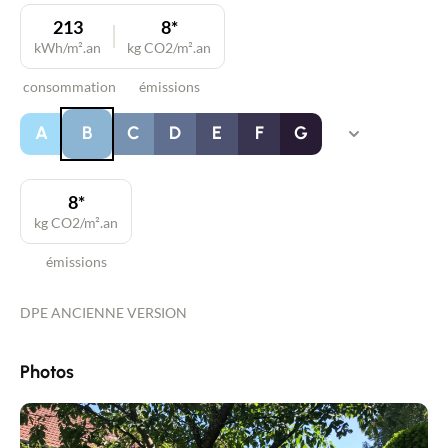
213
8*
kWh/m².an
kg CO2/m².an
consommation
émissions
A
B
C
D
E
F
G
8*
kg CO2/m².an
émissions
DPE ANCIENNE VERSION
Photos