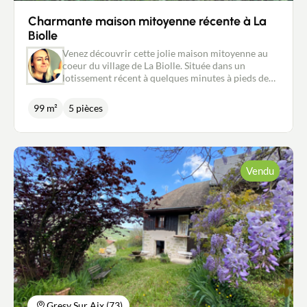
Charmante maison mitoyenne récente à La
Biolle
Venez découvrir cette jolie maison mitoyenne au
coeur du village de La Biolle. Située dans un
lotissement récent à quelques minutes à pieds des
commodités (écoles, commerces, services), vous
serez ravis de découvrir à quel point il fait bon
99 m²
5 pièces
vivre dans cette commune. Cette maison d'environ
99 m² au sol en ossature bois, achevée en 2017,
offre de beaux espaces répartis comme suit: Au
RdC, une entrée donnant accès à une petite
buanderie avec grand placard, point d'eau et wc et
Vendu
à une pièce de vie d'environ 38 m² comprenant
salon, séjour et cuisine équipée avec îlot central.
Cette pièce exposée Sud / Ouest donne accès à une
terrasse et à un petit jardin. A l'étage, un
dégagement distribue trois chambres avec leur
placard intégré, une salle de bains avec wc et une
suite avec dressing et salle d'eau. Le mode de
chauffage par PAC et les matériaux utilisés en font
une maison performante énergiquement et donc
très économe. Un garage de plus de 15 m², une
place de parking et un jardinet (pouvant être
Gresy Sur Aix (73)