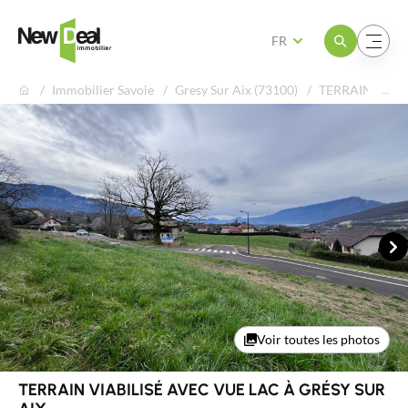
Ouvrir le menu
Ouvrir le menu
FR
Immobilier Savoie
Gresy Sur Aix (73100)
TERRAIN VIABI
Su
Voir toutes les photos
En exclusivité
TERRAIN VIABILISÉ AVEC VUE LAC À GRÉSY SUR