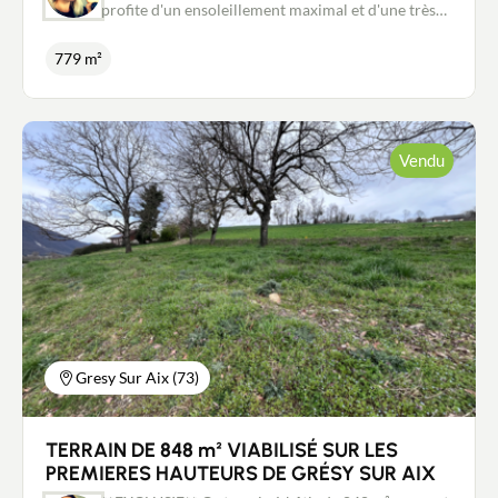
profite d'un ensoleillement maximal et d'une très
belle vue sur les montagnes. Son environnement
naturel et calme, sa proximité avec toutes les
779 m²
commodités (écoles, collège, commerces...) et
l'entrée d'autoroute à 3 min en font un bien très
attractif. Ce terrain est vendu entièrement viabilisé
(eau, gaz, électricité, assainissement, fibre) et libre
de constructeur. Pour ne pas passer à côté de cette
Vendu
superbe opportunité contactez moi sans tarder et
nous conviendrons ensemble d'une visite. Les
informations sur les risques auxquels ce bien est
exposé sont disponibles sur le site Géorisques :
www.georisques.gouv.fr Contact: Stéphanie
Couillandeau au 06.08.04.02.27. Mandataire
immobilier New Deal Immobilier inscrit au RSAC
de Chambéry n°881 196 183.
Gresy Sur Aix (73)
TERRAIN DE 848 m² VIABILISÉ SUR LES
PREMIERES HAUTEURS DE GRÉSY SUR AIX