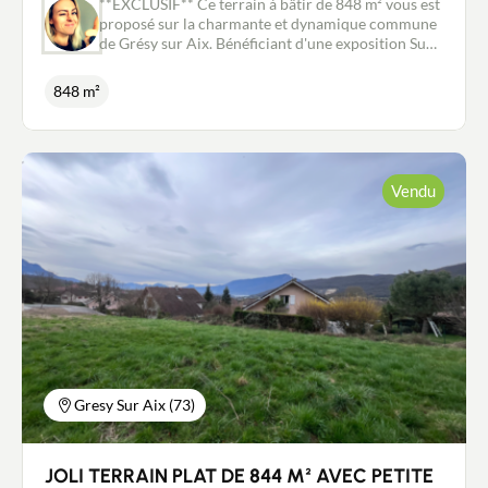
**EXCLUSIF** Ce terrain à bâtir de 848 m² vous est
proposé sur la charmante et dynamique commune
de Grésy sur Aix. Bénéficiant d'une exposition Sud
et Ouest, ce terrain profite d'un ensoleillement
maximal. Son environnement naturel et calme, sa
848 m²
proximité avec toutes les commodités (écoles,
collège, commerces...) et l'entrée d'autoroute à 3
min en font un bien très attractif. Ce terrain est
vendu entièrement viabilisé (eau, gaz, électricité,
assainissement, fibre) et libre de constructeur.
Vendu
Pour ne pas passer à côté de cette opportunité
contactez moi sans tarder et nous conviendrons
ensemble d'une visite. Les informations sur les
risques auxquels ce bien est exposé sont
disponibles sur le site Géorisques :
www.georisques.gouv.fr Contact: Stéphanie
Couillandeau au 06.08.04.02.27. Mandataire
immobilier New Deal Immobilier inscrit au RSAC
de Chambéry n°881 196 183.
Gresy Sur Aix (73)
JOLI TERRAIN PLAT DE 844 M² AVEC PETITE