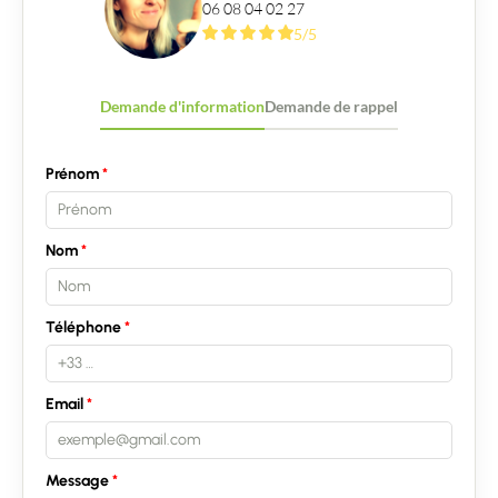
06 08 04 02 27
5/5
Demande d'information
Demande de rappel
Prénom
Contacter un conseiller
Nom
Estimer/Vendre
Téléphone
Acheter
Recrutement
Email
Actualités
Message