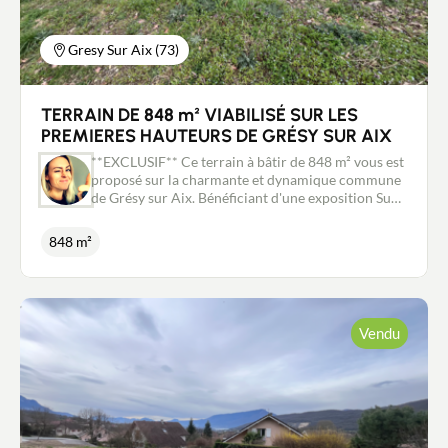
Gresy Sur Aix (73)
TERRAIN DE 848 m² VIABILISÉ SUR LES
PREMIERES HAUTEURS DE GRÉSY SUR AIX
**EXCLUSIF** Ce terrain à bâtir de 848 m² vous est
proposé sur la charmante et dynamique commune
de Grésy sur Aix. Bénéficiant d'une exposition Sud
et Ouest, ce terrain profite d'un ensoleillement
maximal. Son environnement naturel et calme, sa
848 m²
proximité avec toutes les commodités (écoles,
collège, commerces...) et l'entrée d'autoroute à 3
min en font un bien très attractif. Ce terrain est
vendu entièrement viabilisé (eau, gaz, électricité,
assainissement, fibre) et libre de constructeur.
Vendu
Pour ne pas passer à côté de cette opportunité
contactez moi sans tarder et nous conviendrons
ensemble d'une visite. Les informations sur les
risques auxquels ce bien est exposé sont
disponibles sur le site Géorisques :
www.georisques.gouv.fr Contact: Stéphanie