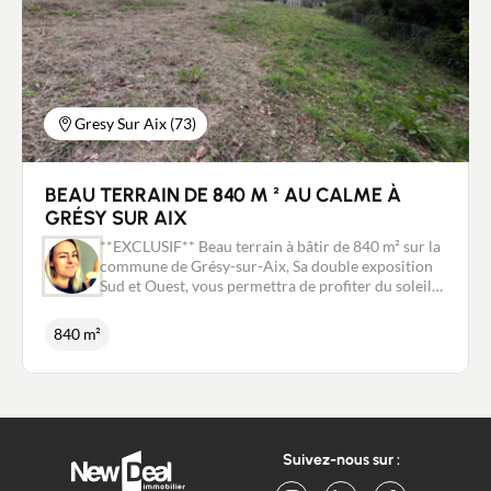
inscrit au RSAC de Chambéry n°881 196 183.
Gresy Sur Aix (73)
BEAU TERRAIN DE 840 M ² AU CALME À
GRÉSY SUR AIX
**EXCLUSIF** Beau terrain à bâtir de 840 m² sur la
commune de Grésy-sur-Aix, Sa double exposition
Sud et Ouest, vous permettra de profiter du soleil
jusqu'au soir. Sa situation sur les premières
hauteurs de la commune offre une jolie vue
840 m²
dégagée et sa proximité avec toutes les
commodités (écoles, collège, commerces...) et
l'entrée d'autoroute à 3 min en font un bien très
attractif. Ce terrain est vendu entièrement viabilisé
(eau, gaz, électricité, assainissement, fibre) et libre
de constructeur. Pour ne pas passer à côté de cette
Suivez-nous sur :
opportunité contactez moi sans tarder et nous
conviendrons ensemble d'une visite. Les