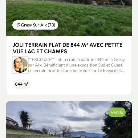
Couillandeau au 06.08.04.02.27. Mandataire
immobilier New Deal Immobilier inscrit au RSAC
de Chambéry n°881 196 183.
Gresy Sur Aix (73)
JOLI TERRAIN PLAT DE 844 M² AVEC PETITE
VUE LAC ET CHAMPS
**EXCLUSIF** Joli terrain à bâtir de 844 m² à Grésy
sur Aix. Bénéficiant d'une exposition Sud et Ouest,
ce terrain profite d'une belle vue sur Le Revard et
d'une petite vue lac et est bordé par une zone
naturelle au nord. Son environnement naturel et
844 m²
calme, sa proximité avec toutes les commodités
(écoles, collège, commerces...) et l'entrée
d'autoroute à 3 min en font un bien très attractif.
Ce terrain est vendu entièrement viabilisé (eau, gaz,
électricité, assainissement, fibre) et libre de
Vendu
constructeur. Pour ne pas passer à côté de cette
superbe opportunité contactez moi sans tarder et
nous conviendrons ensemble d'une visite. Contact:
Stéphanie Couillandeau au 06.08.04.02.27.
Mandataire immobilier New Deal Immobilier