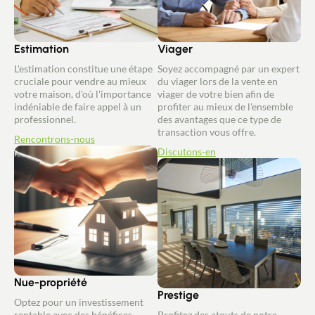
Estimation
Viager
L'estimation constitue une étape
Soyez accompagné par un expert
cruciale pour vendre au mieux
du viager lors de la vente en
votre maison, d'où l'importance
viager de votre bien afin de
indéniable de faire appel à un
profiter au mieux de l'ensemble
professionnel.
des avantages que ce type de
transaction vous offre.
Rencontrons-nous
Discutons-en
Nue-propriété
Prestige
Optez pour un investissement
rentable avec des bénéfices
Profitez des atouts de notre