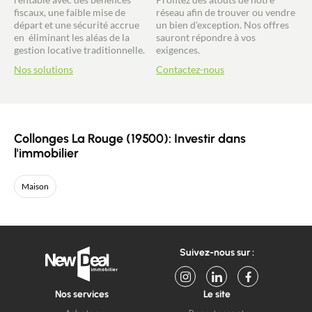
fiscaux, une faible mise de
réseau afin de trouver ou vendre
départ et une sécurité accrue
un bien d'exception. Nos offres
en éliminant les aléas de la
sauront répondre à vos
gestion locative traditionnelle.
exigences.
Nos solutions
Contactez-nous
Collonges La Rouge (19500): Investir dans
l'immobilier
Maison
Suivez-nous sur :
Nos services
Le site