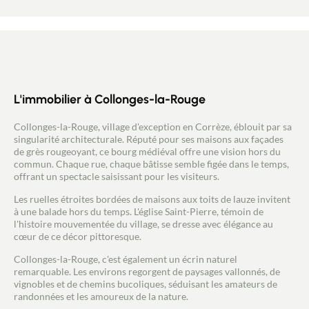
Contacter un conseiller
Estimer/Vendre
L'immobilier à Collonges-la-Rouge
Acheter
Collonges-la-Rouge, village d'exception en Corrèze, éblouit par sa
Recrutement
singularité architecturale. Réputé pour ses maisons aux façades
de grès rougeoyant, ce bourg médiéval offre une vision hors du
commun. Chaque rue, chaque bâtisse semble figée dans le temps,
Actualités
offrant un spectacle saisissant pour les visiteurs.
Les ruelles étroites bordées de maisons aux toits de lauze invitent
Guides
à une balade hors du temps. L'église Saint-Pierre, témoin de
l'histoire mouvementée du village, se dresse avec élégance au
cœur de ce décor pittoresque.
Contact
Collonges-la-Rouge, c'est également un écrin naturel
remarquable. Les environs regorgent de paysages vallonnés, de
vignobles et de chemins bucoliques, séduisant les amateurs de
randonnées et les amoureux de la nature.