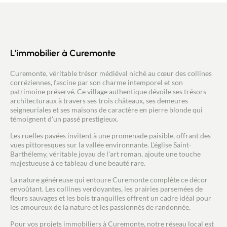
Acheter
Recrutement
L'immobilier à Curemonte
Actualités
Curemonte, véritable trésor médiéval niché au cœur des collines
corréziennes, fascine par son charme intemporel et son
Guides
patrimoine préservé. Ce village authentique dévoile ses trésors
architecturaux à travers ses trois châteaux, ses demeures
seigneuriales et ses maisons de caractère en pierre blonde qui
Contact
témoignent d'un passé prestigieux.
Les ruelles pavées invitent à une promenade paisible, offrant des
vues pittoresques sur la vallée environnante. L'église Saint-
Barthélemy, véritable joyau de l'art roman, ajoute une touche
majestueuse à ce tableau d'une beauté rare.
La nature généreuse qui entoure Curemonte complète ce décor
envoûtant. Les collines verdoyantes, les prairies parsemées de
fleurs sauvages et les bois tranquilles offrent un cadre idéal pour
les amoureux de la nature et les passionnés de randonnée.
Pour vos projets immobiliers à Curemonte, notre réseau local est