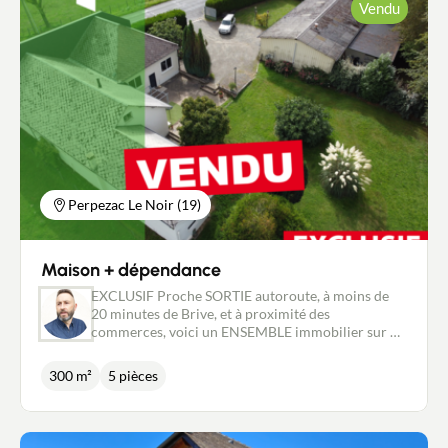
Vendu
amples informations, merci de me contacter au :
06.18.09.21.65 ou p.marsat@newdealimmobilier.fr
Patrice MARSAT - Mandataire immobilier
indépendant NEW DEAL IMMOBILIER enregistré
au RSAC de Brive sous le no 495 320 079.
Perpezac Le Noir (19)
Maison + dépendance
EXCLUSIF Proche SORTIE autoroute, à moins de
20 minutes de Brive, et à proximité des
commerces, voici un ENSEMBLE immobilier sur un
TERRAIN CLOS et arboré d'environ 3 500 m², sans
vis-à-vis, comprenant : une MAISON d'habitation,
300 m²
5 pièces
d'environ 108 m², qui a été rénovée en 2015. Elle
dispose d'une agréable GRANDE pièce de vie
LUMINEUSE et traversante d'environ 50 m²,
ouverte sur une cuisine américaine équipée. Une