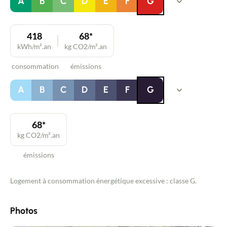
A
B
C
D
E
F
G
418
68*
kWh/m².an
kg CO2/m².an
consommation
émissions
A
B
C
D
E
F
G
68*
kg CO2/m².an
émissions
Logement à consommation énergétique excessive : classe G.
Photos