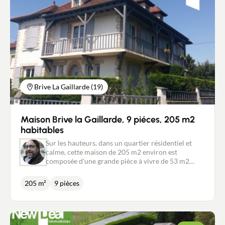
Brive La Gaillarde (19)
Maison Brive la Gaillarde, 9 piéces, 205 m2
habitables
Sur les hauteurs, dans un quartier résidentiel et
calme, cette maison de 205 m2 environ est
composée d'une grande pièce à vivre de 53 m2
avec cuisine ouverte, 6 chambres, 2 salles-de-bains,
1 salle d'eau, bureau, buanderie, garage et cave.
205 m²
9 pièces
Deux entrées séparées permettent d'envisager
deux logements indépendants ou d'y installer une
profession libérale en rez-de-chaussée. Agréable
jardin plat et très belle vue sur le bassin briviste.
Proximité école et tous commerces. Pour de plus