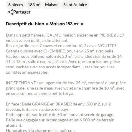
6 pièces
183 m²
Maison
Saint Aulaire
Partager
Descriptif du bien « Maison 183 m² »
Dans un petit hameau CALME, maison ancienne en PIERRE du 17
ème avec son petit jardin attenant.
Rez de jardin avec 2 caves et en continuité, 2 caves VOUTEES.
Grande cuisine avec CHEMINEE, pour env. 25 m² avec belle
hauteur sous plafond, salon de 23 m², 3 grandes chambres de 14,
11 et 18 m², salle d’eau, wc séparé. Avec une surprise, une pièce
semi-cachée avec son accès indépendant…, escalier pour les
combles aménageables.
INDEPENDANT : un logement de env. 25 m², composé d’une pièce
principale , une salle d’eau avec wc et une chambre de 10 m², avec
en sous sol une ancienne petite forge.
En face : Belle GRANGE en BRASIER de env. 300 m2, sur 2
niveaux, toiture en ardoise de pays.
Petit appentis sur le côté de 50 m² pouvant servir de garage.
Belle vue dégagée sur la campagne et les 6 000 m² de terrain
attenant.
Honoraires à la charge de l'acquéreur.