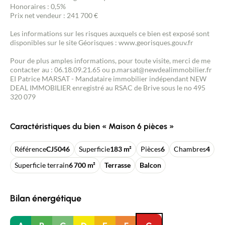
Honoraires : 0,5%
Prix net vendeur : 241 700 €
Les informations sur les risques auxquels ce bien est exposé sont
disponibles sur le site Géorisques : www.georisques.gouv.fr
Pour de plus amples informations, pour toute visite, merci de me
contacter au : 06.18.09.21.65 ou p.marsat@newdealimmobilier.fr
EI Patrice MARSAT - Mandataire immobilier indépendant NEW
DEAL IMMOBILIER enregistré au RSAC de Brive sous le no 495
320 079
Caractéristiques du bien « Maison 6 pièces »
Référence
CJ5046
Superficie
183 m²
Pièces
6
Chambres
4
Superficie terrain
6 700 m²
Terrasse
Balcon
Bilan énergétique