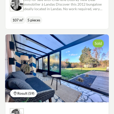
Immobilier à Landas Discover this 2012 bungalow
ideally located in Landas. No work required, very
well maintained. On 107m2 approx you will have
an entrance with dressing room that invites you to
107 m²
5 pieces
move towards the living room with semi-open
kitchen, lounge and dining room on 56m2. Next
door is the sleeping area with 3 bedrooms, one of
which has a dressing room, a large bathroom with
bath and laundry area and a WC. On the garden
Sold
side, the 930m2 wooded plot has a garden shed
and a tiled terrace. Gas condensing boiler and
wood-burning stove in the living room.
Rosult (59)