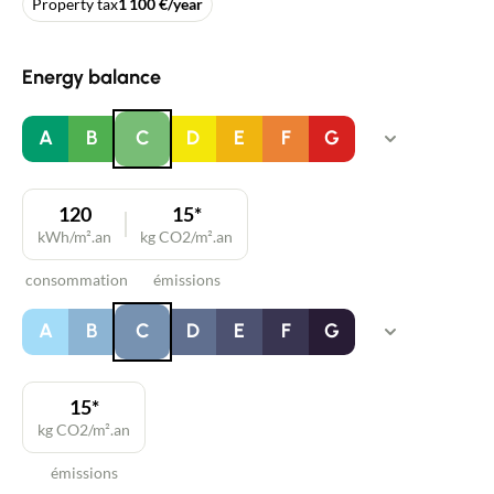
Property tax
1 100 €/year
Energy balance
A
B
C
D
E
F
G
120
15*
kWh/m².an
kg CO2/m².an
consommation
émissions
A
B
C
D
E
F
G
15*
kg CO2/m².an
émissions