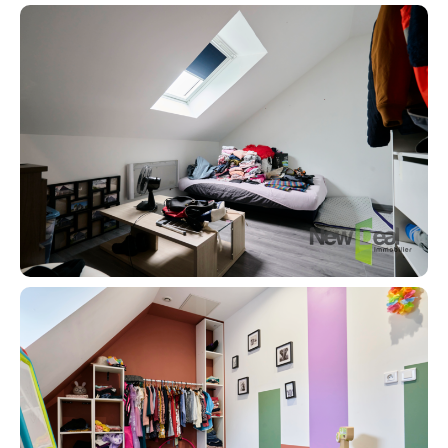
Contact an advisor
Estimate/Sell
Buy
Recruitment
News
Guides
Contact