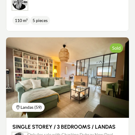
110 m²
5 pieces
Sold
Landas (59)
SINGLE STOREY / 3 BEDROOMS / LANDAS
Only for sale with Charlène Dubray New Deal