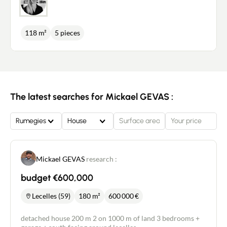
118 m²
5 pieces
The latest searches for Mickael GEVAS :
Rumegies
House
Mickael GEVAS
research :
budget €600,000
Lecelles (59)
180 m²
600 000
€
detached house 200 m 2 on 1000 m of land 3 bedrooms +