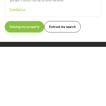
garage + south facing around lecelles
Contact us
Valuing my property
Entrust my search
Follow us on :
Our services
The website
Buy
Recruitment
Estimate
News
Sell
Guides
Scale
About us
Contact
Legal information
Created with passion by Pure Illusion