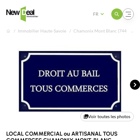
Ouvrir le menu
Ouvrir le menu
FR
Immobilier Haute-Savoie
Chamonix Mont Blanc (74400)
Su
Voir toutes les photos
LOCAL COMMERCIAL ou ARTISANAL TOUS