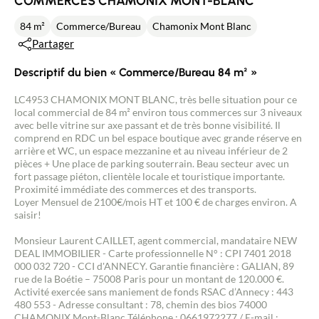
COMMERCES CHAMONIX MONT-BLANC
84 m²
Commerce/Bureau
Chamonix Mont Blanc
Partager
Descriptif du bien « Commerce/Bureau 84 m² »
LC4953 CHAMONIX MONT BLANC, très belle situation pour ce
local commercial de 84 m² environ tous commerces sur 3 niveaux
avec belle vitrine sur axe passant et de très bonne visibilité. Il
comprend en RDC un bel espace boutique avec grande réserve en
arrière et WC, un espace mezzanine et au niveau inférieur de 2
pièces + Une place de parking souterrain. Beau secteur avec un
fort passage piéton, clientèle locale et touristique importante.
Proximité immédiate des commerces et des transports.
Loyer Mensuel de 2100€/mois HT et 100 € de charges environ. A
saisir!
Monsieur Laurent CAILLET, agent commercial, mandataire NEW
DEAL IMMOBILIER - Carte professionnelle N° : CPI 7401 2018
000 032 720 - CCI d'ANNECY. Garantie financière : GALIAN, 89
rue de la Boétie – 75008 Paris pour un montant de 120.000 €.
Activité exercée sans maniement de fonds RSAC d’Annecy : 443
480 553 - Adresse consultant : 78, chemin des bios 74000
CHAMONIX Mont-Blanc Téléphone : 0661972277 / E-mail :