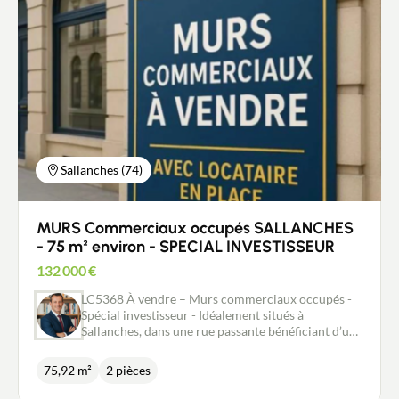
Sallanches (74)
MURS Commerciaux occupés SALLANCHES
- 75 m² environ - SPECIAL INVESTISSEUR
132 000
€
LC5368 À vendre – Murs commerciaux occupés -
Spécial investisseur - Idéalement situés à
Sallanches, dans une rue passante bénéficiant d’une
bonne visibilité, ces murs commerciaux
représentent une opportunité d’investissement
75,92 m²
2 pièces
sécurisée. D’une surface d’environ 75,92 m², le bien
se compose de deux pièces fonctionnelles