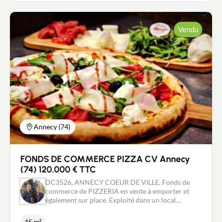
comprenant un commerce, une réserve
commerciale, un dégagement, un WC, une partie
de pièce adaptées à une activité commerciale ou de
Vendu
service. Les locaux sont actuellement occupés,
garantissant une rentabilité immédiate. 2 caves,
une place de parking privative Loyer annuel : 637 €
HT / mois - Prix de vente : 132 000 € Points forts :
Emplacement attractif avec flux régulier de
passage, Locataire en place, Revenus locatifs
immédiats, Investissement clé en main. Ce bien
s’adresse particulièrement aux investisseurs à la
recherche d’un placement stable avec rendement
locatif. Pour plus d’informations ou organiser une
visite, n’hésitez pas à nous contacter.
Annecy (74)
FONDS DE COMMERCE PIZZA CV Annecy
(74) 120.000 € TTC
DC3526, ANNECY COEUR DE VILLE, Fonds de
commerce de PIZZERIA en vente à emporter et
également sur place. Exploité dans un local
commercial neuf d'une surface de 45 m2 environ
avec poisibilité de terrasse. Four neuf, chambre
45 m²