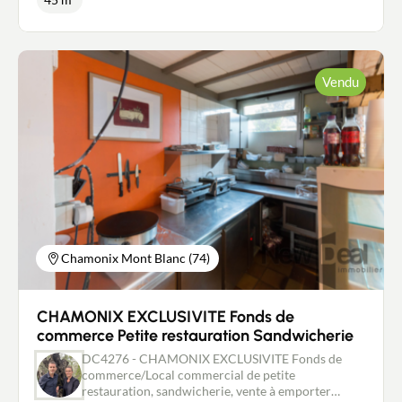
froie neuve, mobilier neuf... Situé à 3 minutes à pied
de la gare et 5 minutes du Lac. Pas de reprise de
personnel. Bail commercial 3.6.9 se terminant en
Mai 2026 au loyer actuel HT de 1047,25 € HT.
Destination des lieux loués: Commerce de
Vendu
restauration rapide sur place et à emporter. Prix:
120.000 € - Contact: David CAILLET 0672920206 -
Conseiller immobilier indépendant NEW DEAL
IMMOBILIER - Agent commercial inscrit au RSAC
d'Annecy sous le no450 238 647
Chamonix Mont Blanc (74)
CHAMONIX EXCLUSIVITE Fonds de
commerce Petite restauration Sandwicherie
DC4276 - CHAMONIX EXCLUSIVITE Fonds de
commerce/Local commercial de petite
restauration, sandwicherie, vente à emporter