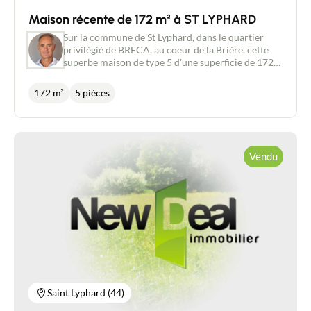
Maison récente de 172 m² à ST LYPHARD
Sur la commune de St Lyphard, dans le quartier
privilégié de BRECA, au coeur de la Brière, cette
superbe maison de type 5 d'une superficie de 172
m² doit convenir à vos attentes. Récente, elle est
implantée sur un terrain de 1175 m², sans aucun vis
172 m²
5 pièces
à vis. Très lumineuse, vous allez apprécier en
particulier la superbe pièce de vie de 68 m² grâce à
son extension récente. 4 chambres dont 1 suite
parentale en Rez- de chaussée avec salle d'eau,
buanderie et WC. L 'escalier nous conduit à la
Vendu
mezzanine( possibilité de bureau) ainsi que 3
chambres, 1 salle de bains et 1 WC indépendant.
Un grand garage de 40 m² avec possibilité de
création de mezzanine vous permet d 'assurer
aisément le stockage souhaité. Une cuisine d 'été
avec sa cave complètent le jardin. Le jardin est
arboré. Chauffage en aérothermie... Les honoraires
agence de 3 % à la charge de l'acquéreur sont
compris dans le prix affiché. Pour tout
renseignement, merci de prendre contact avec
Philippe BONDU au 07 87 50 83 17
Saint Lyphard (44)