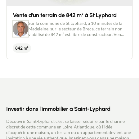
Vente d'un terrain de 842 m² à St Lyphard
Sur la commune de St Lyphard, à 10 minutes de la
Madeleine, sur le secteur de Breca, ce terrain non
viabilisé de 842 m² est libre de constructeur. Vendu
borné, les réseaux eaux, électricité ainsi que le tout
à l' égout sont à proximité immédiate. Le terrain a
842 m²
une longueur de 50 mètres pour une largeur d'
environ 15 mètres. Environnement calme, au coeur
de la Brière, ce terrain sera idéale pour réaliser
votre projet de maison. La chaume n'est pas
obligatoire et la fibre est disponible dans le
quartier ! Les honoraires forfaitaires de 6000 €
compris dans le prix affiché sont à la charge de
l'acquéreur. Pour tout renseignement, merci de
prendre contact avec Philippe BONDU au 07 87 50
83 17
Investir dans l'immobilier à Saint-Lyphard
Découvrir Saint-Lyphard, c'est se laisser séduire par le charme
discret de cette commune en Loire-Atlantique, où l'idée
d'acquérir une maison, un terrain ou un appartement devient une
invitation à une vie authentique. Imaginez-vous dans une maison