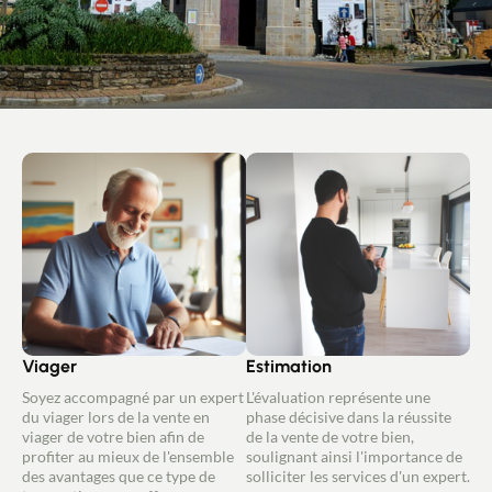
Viager
Estimation
Soyez accompagné par un expert
L'évaluation représente une
du viager lors de la vente en
phase décisive dans la réussite
viager de votre bien afin de
de la vente de votre bien,
profiter au mieux de l'ensemble
soulignant ainsi l'importance de
des avantages que ce type de
solliciter les services d'un expert.