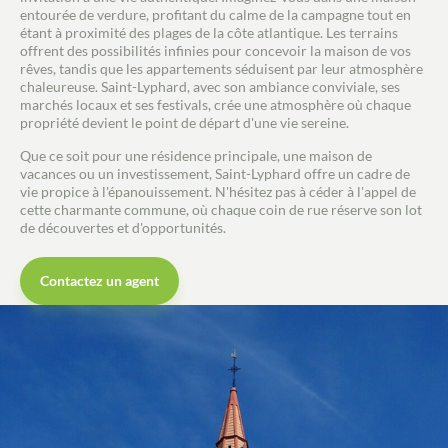
entourée de verdure, profitant du calme de la campagne tout en
étant à proximité des plages de la côte atlantique. Les terrains
offrent des possibilités infinies pour concevoir la maison de vos
rêves, tandis que les appartements séduisent par leur atmosphère
chaleureuse. Saint-Lyphard, avec son ambiance conviviale, ses
marchés locaux et ses festivals, crée une atmosphère où chaque
propriété devient le point de départ d'une vie sereine.
Que ce soit pour une résidence principale, une maison de
vacances ou un investissement, Saint-Lyphard offre un cadre de
vie propice à l'épanouissement. N'hésitez pas à céder à l'appel de
cette charmante commune, où chaque coin de rue réserve son lot
de découvertes et d'opportunités.
Contactez un agent