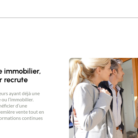
Contacter un conseiller
 immobilier,
Estimer/Vendre
 recrute
Acheter
urs ayant déjà une
 ou l’immobilier.
néficier d’une
remière vente tout en
Recrutement
 formations continues
Actualités