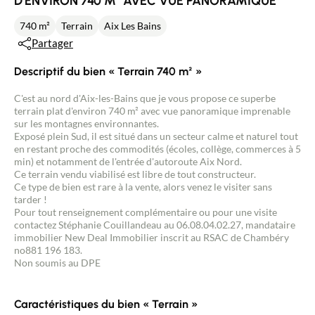
D'ENVIRON 740 M² AVEC VUE PANORAMIQUE
740 m²
Terrain
Aix Les Bains
Partager
Descriptif du bien « Terrain 740 m² »
C'est au nord d'Aix-les-Bains que je vous propose ce superbe
terrain plat d'environ 740 m² avec vue panoramique imprenable
sur les montagnes environnantes.
Exposé plein Sud, il est situé dans un secteur calme et naturel tout
en restant proche des commodités (écoles, collège, commerces à 5
min) et notamment de l'entrée d'autoroute Aix Nord.
Ce terrain vendu viabilisé est libre de tout constructeur.
Ce type de bien est rare à la vente, alors venez le visiter sans
tarder !
Pour tout renseignement complémentaire ou pour une visite
contactez Stéphanie Couillandeau au 06.08.04.02.27, mandataire
immobilier New Deal Immobilier inscrit au RSAC de Chambéry
no881 196 183.
Non soumis au DPE
Caractéristiques du bien « Terrain »