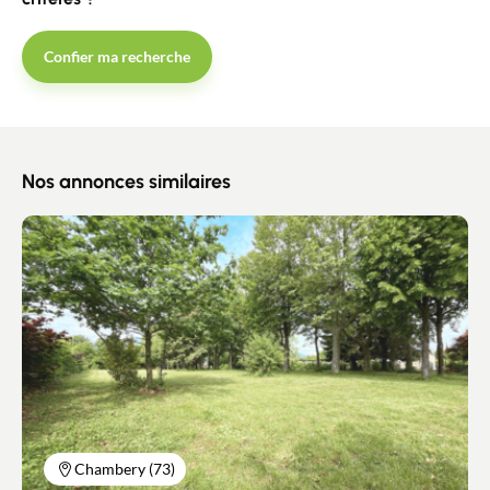
Recrutement
Confier ma recherche
Actualités
Guides
Nos annonces similaires
Contact
Chambery (73)