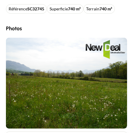
Référence
SC32745
Superficie
740 m²
Terrain
740 m²
Photos