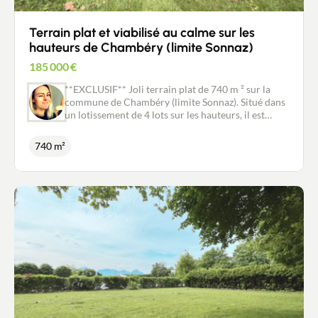
Terrain plat et viabilisé au calme sur les
hauteurs de Chambéry (limite Sonnaz)
185 000
€
**EXCLUSIF** Joli terrain plat de 740 m ² sur la
commune de Chambéry (limite Sonnaz). Situé dans
un lotissement de 4 lots sur les hauteurs, il est
proche des commodités (école, collège, commerces
et services) et notamment des entrées d'autoroute
740 m²
Chambéry Nord et Aix Sud. Exposé Sud, ce terrain,
entièrement viabilisé et libre de constructeur est
accessible par une majestueuse allée centrale
bordées de platanes qui dessert 3 autres terrains et
une maison déjà existante (hors lotissement). Ce
type de bien est rare, alors venez le visiter sans
tarder ! Les informations sur les risques auxquels
ce bien est exposé sont disponibles sur le site
Géorisques : www.georisques.gouv.fr Pour tout
renseignement complémentaire ou pour une visite
contactez Stéphanie Couillandeau au
06.08.04.02.27, mandataire immobilier New Deal
Immobilier inscrit au RSAC de Chambéry no881