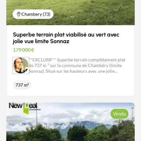
196 183. Non soumis au DPE
Chambery (73)
Superbe terrain plat viabilisé au vert avec
jolie vue limite Sonnaz
179 000
€
**EXCLUSIF** Superbe terrain complètement plat
de 737 m ² sur la commune de Chambéry (limite
Sonnaz). Situé sur les hauteurs avec une jolie
dégagée, il est proche des commodités (école,
collège, commerces et services) et notamment des
737 m²
entrées d'autoroute Chambéry Nord et Aix Sud.
Exposé Sud, ce terrain, entièrement viabilisé et
libre de constructeur est accessible par une
majestueuse allée centrale bordées de platanes qui
dessert 3 autres terrains (lotissement) et une
Vendu
maison déjà existante (hors lotissement). Ce type
de bien est rare, alors venez le visiter sans tarder !
Les informations sur les risques auxquels ce bien
est exposé sont disponibles sur le site Géorisques :
www.georisques.gouv.fr Pour tout renseignement