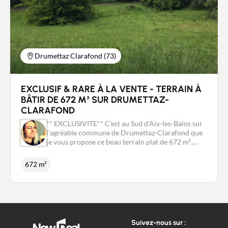
complémentaire ou pour une visite contactez
Stéphanie Couillandeau au 06.08.04.02.27,
mandataire immobilier New Deal Immobilier
inscrit au RSAC de Chambéry no881 196 183. Non
soumis au DPE
Drumettaz Clarafond (73)
EXCLUSIF & RARE À LA VENTE - TERRAIN À
BÂTIR DE 672 M² SUR DRUMETTAZ-
CLARAFOND
** EXCLUSIVITE** C'est au Sud d'Aix-les-Bains sur
l'agréable commune de Drumettaz-Clarafond que
je vous propose ce beau terrain plat de 672 m².
Bénéficiant d'une triple exposition Est, Sud et
Ouest, vous pourrez profiter d'un ensoleillement
672 m²
maximal avec une vue exceptionnelle sur La Croix
du Nivolet, le Granier et la Dent du Chat. Sa
situation sur le haut de la commune et sa proximité
avec toutes les commodités (écoles, collège, lycée,
commerces...) et l'entrée d'autoroute à 5 min en
font un bien très attractif et rare. Ce terrain est
Suivez-nous sur :
vendu libre de constructeur avec viabilités en