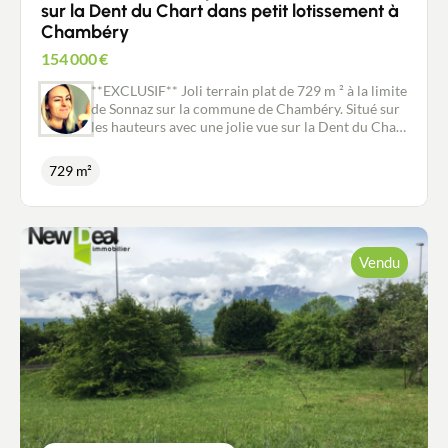
sur la Dent du Chart dans petit lotissement à
Chambéry
154 000
€
**EXCLUSIF** Joli terrain plat de 729 m ² à la limite
de Sonnaz sur la commune de Chambéry. Situé sur
les hauteurs avec une jolie vue sur la Dent du Chat,
il reste proche des commodités (école, collège,
commerces et services) et notamment des entrées
729 m²
d'autoroute Chambéry Nord et Aix Sud. Ce terrain,
entièrement viabilisé et libre de constructeur est
accessible par une majestueuse allée central
bordées de platanes qui dessert 3 autres terrains
(lotissement) et une maison déjà existante (hors
Vendu
lotissement). Ce type de bien est rare, alors venez le
visiter sans tarder ! Les informations sur les
risques auxquels ce bien est exposé sont
disponibles sur le site Géorisques :
www.georisques.gouv.fr Pour tout renseignement
complémentaire ou pour une visite contactez
Stéphanie Couillandeau au 06.08.04.02.27,
mandataire immobilier New Deal Immobilier
inscrit au RSAC de Chambéry no881 196 183. Non
soumis au DPE