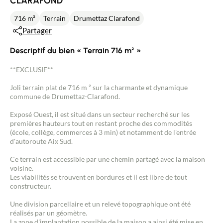
CLARAFOND
716 m²
Terrain
Drumettaz Clarafond
Partager
Descriptif du bien « Terrain 716 m² »
**EXCLUSIF**
Joli terrain plat de 716 m ² sur la charmante et dynamique
commune de Drumettaz-Clarafond.
Exposé Ouest, il est situé dans un secteur recherché sur les
premières hauteurs tout en restant proche des commodités
(école, collège, commerces à 3 min) et notamment de l'entrée
d'autoroute Aix Sud.
Ce terrain est accessible par une chemin partagé avec la maison
voisine.
Les viabilités se trouvent en bordures et il est libre de tout
constructeur.
Une division parcellaire et un relevé topographique ont été
réalisés par un géomètre.
La zone d'implantation possible de la maison a ainsi été mise en