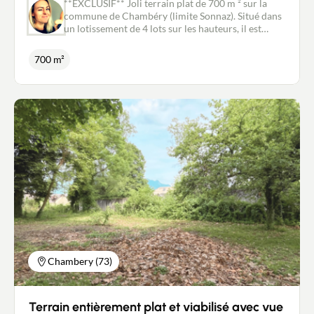
**EXCLUSIF** Joli terrain plat de 700 m ² sur la
commune de Chambéry (limite Sonnaz). Situé dans
un lotissement de 4 lots sur les hauteurs, il est
proche des commodités (école, collège, commerces
et services) et notamment des entrées d'autoroute
700 m²
Chambéry Nord et Aix Sud. Ce terrain,
entièrement viabilisé et libre de constructeur est
accessible par une majestueuse allée centrale
bordées de platanes qui dessert 3 autres terrains et
une maison déjà existante (hors lotissement). Ce
type de bien est rare, alors venez le visiter sans
tarder ! Les informations sur les risques auxquels
ce bien est exposé sont disponibles sur le site
Géorisques : www.georisques.gouv.fr Pour tout
renseignement complémentaire ou pour une visite
contactez Stéphanie Couillandeau au
06.08.04.02.27, mandataire immobilier New Deal
Immobilier inscrit au RSAC de Chambéry no881
196 183. Non soumis au DPE
Chambery (73)
Terrain entièrement plat et viabilisé avec vue