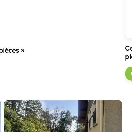
Ce
pièces »
pl