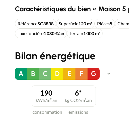
Caractéristiques du bien « Maison 5 
Référence
SC3838
Superficie
120 m²
Pièces
5
Cham
Taxe foncière
1 080 €/an
Terrain
1 000 m²
Bilan énergétique
A
B
C
D
E
F
G
190
6*
kWh/m².an
kg CO2/m².an
consommation
émissions