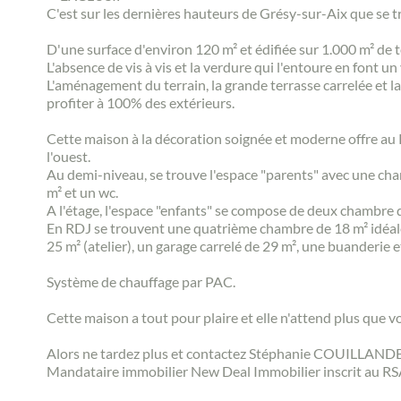
C'est sur les dernières hauteurs de Grésy-sur-Aix que se t
D'une surface d'environ 120 m² et édifiée sur 1.000 m² de t
L'absence de vis à vis et la verdure qui l'entoure en font un
L'aménagement du terrain, la grande terrasse carrelée et l
profiter à 100% des extérieurs.
Cette maison à la décoration soignée et moderne offre au R
l'ouest.
Au demi-niveau, se trouve l'espace "parents" avec une cham
m² et un wc.
A l'étage, l'espace "enfants" se compose de deux chambre d
En RDJ se trouvent une quatrième chambre de 18 m² idéale p
25 m² (atelier), un garage carrelé de 29 m², une buanderie 
Système de chauffage par PAC.
Cette maison a tout pour plaire et elle n'attend plus que v
Alors ne tardez plus et contactez Stéphanie COUILLANDE
Mandataire immobilier New Deal Immobilier inscrit au R