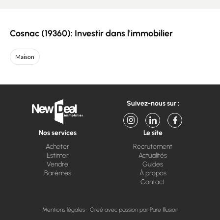
Cosnac (19360): Investir dans l'immobilier
Maison
Suivez-nous sur :
Nos services
Le site
Acheter
Recrutement
Estimer
Actualités
Vendre
Guides
Barèmes
À propos
Contact
Mentions légales
Créé avec passion par Pure Illusion