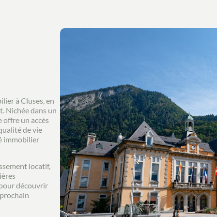
froide, syndic, fonds ALUR travaux,
assurance... En dépendances, un grenier
privatif, une cave privative et un garage
privatif. Copropriété sans procédure. Prix:
190.000 euros - Conseiller immobilier
indépendant / Agent commercial RSAC 450
238 647 David CAILLET 0672920206 -
Pays du Mont-blanc/Vallée de l’Arve -
Carte pro CCI Haute-Savoie CPI 7401
2018 000 032 720
lier à Cluses, en
t. Nichée dans un
 offre un accès
qualité de vie
é immobilier
ssement locatif,
ières
pour découvrir
 prochain