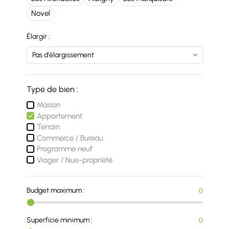
Novel
Élargir :
Type de bien :
Maison
Appartement
Terrain
Commerce / Bureau
Programme neuf
Viager / Nue-propriété
Budget maximum :
0
Superficie minimum :
0