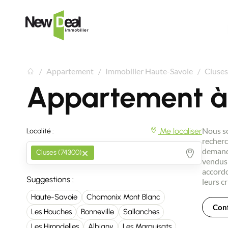
Appartement
Immobilier Haute-Savoie
Cluses
Appartement à
Nous so
Me localiser
Localité :
recherc
×
demande
Cluses (74300)
vendus 
accordo
Suggestions :
leurs cr
Haute-Savoie
Chamonix Mont Blanc
Conf
Les Houches
Bonneville
Sallanches
Les Hirondelles
Albigny
Les Marquisats