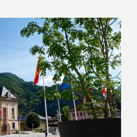
électrique et production d'eau chaude
egalement électrique. Prix: 115.000 € -
Conseiller immobilier indépendant / Agent
commercial RSAC 450 238 647 David
CAILLET 0672920206 - Pays du Mont-
blanc/Vallée de l’Arve Les informations sur
les risques auxquels ce bien est exposé sont
disponibles sur le site Géorisques :
www.georisques.gouv.fr