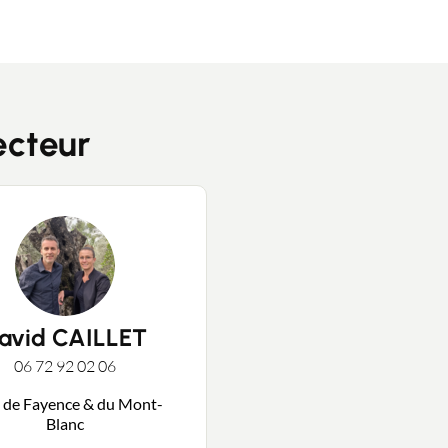
ecteur
Contacter un conseiller
Estimer/Vendre
Acheter
avid CAILLET
06 72 92 02 06
Recrutement
 de Fayence & du Mont-
Blanc
Actualités