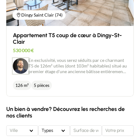
Dingy Saint Clair (74)
Appartement T5 coup de cœur à Dingy-St-
Clair
530 000
€
En exclusivité, vous serez séduits par ce charmant
T5 de 126m² utiles (dont 103m² habitables) situé au
premier étage d'une ancienne bâtisse entièrement
rénovée en 2014. Ce duplex se compose au
premier niveau d'une vaste pièce à vivre de 38m²
126 m²
5 pièces
donnant sur un balcon, d'une suite parentale avec
baignoire et wc séparé. A l'étage vous trouverez
deux chambres supplémentaires, un deuxième
salon et une salle d'eau avec WC. L'appartement
Un bien à vendre? Découvrez les recherches de
dispose en outre de deux places de stationnement
nos clients
et d'une grande cave de 20m².
Ville
Types