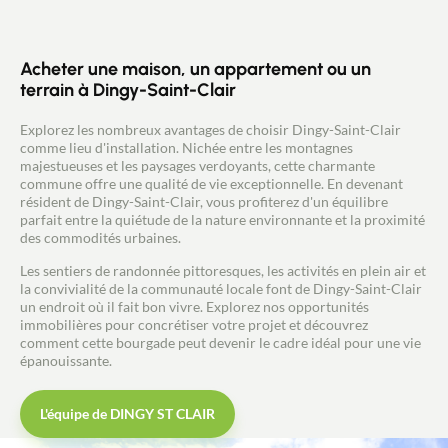
grandes surfaces techniques (garage, atelier ou
stockage). Estimation des coûts annuels d’énergie
du logement : entre 2 190 € et 3 020 €.
Acheter une maison, un appartement ou un
terrain à Dingy-Saint-Clair
Explorez les nombreux avantages de choisir Dingy-Saint-Clair
comme lieu d'installation. Nichée entre les montagnes
majestueuses et les paysages verdoyants, cette charmante
commune offre une qualité de vie exceptionnelle. En devenant
résident de Dingy-Saint-Clair, vous profiterez d'un équilibre
parfait entre la quiétude de la nature environnante et la proximité
des commodités urbaines.
Les sentiers de randonnée pittoresques, les activités en plein air et
la convivialité de la communauté locale font de Dingy-Saint-Clair
un endroit où il fait bon vivre. Explorez nos opportunités
immobilières pour concrétiser votre projet et découvrez
comment cette bourgade peut devenir le cadre idéal pour une vie
épanouissante.
L'équipe de DINGY ST CLAIR