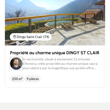
Il est possible d'y établir sa résidence principale et
de louer un voire deux appartements. Pour une
fiscalité avantageuse, nos honoraires sont charge
acquéreur.
Dingy Saint Clair (74)
Propriété au charme unique DINGY ST CLAIR
En exclusivité, située à seulement 15 minutes
d'Annecy, cette propriété au charme unique saura
vous séduire par la magnifique vue qu'elle offre
ainsi que ses vastes volumes. Bénéficiant d'un
calme absolu et d'une proximité avec la nature,
250 m²
9 pièces
cette demeure d'environ 400m² dont 250
habitables bénéficie d'une grande terrasse exposée
au Sud, d'une piscine et d'un mazot, le tout édifié
sur un terrain de 1.500m² environ. Le bien se
compose, entre autres, d'une cuisine ouverte sur
salle à manger, un séjour, 4 chambres dont une
suite parentale, de divers espaces ouverts et de