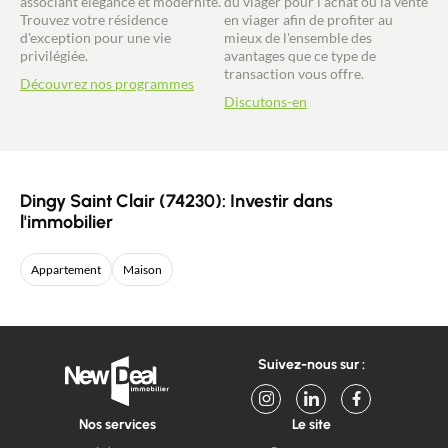
associant élégance et modernité.
du viager pour l'achat ou la vente
Trouvez votre résidence
en viager afin de profiter au
d'exception pour une vie
mieux de l'ensemble des
privilégiée.
avantages que ce type de
transaction vous offre.
Découvrez nos programmes
Discutons-en
Dingy Saint Clair (74230): Investir dans
l'immobilier
Appartement
Maison
Suivez-nous sur :
Nos services
Le site