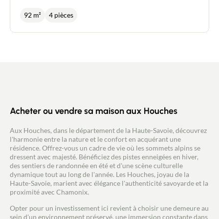
environ et de 107 m² totale - 3 Chambres
comprenant un bel espace de vie en RDC avec
92 m²
4 pièces
cuisine ouverte, buanderie, WC indépendant et un
garage; au premier niveau on distingue, 3
chambres, un grand dressing et une salle de
douche. Système de pompe à chaleur avec
chauffage au sol, volets électriques, système de
luminaire basse tension et à variation, conduit de
cheminée bois ou à granules en attente. Très belle
situation à proximité immédiate de la gare de
SERVOZ. Terrain de 358 m² environ.
Acheter ou vendre sa maison aux Houches
Aux Houches, dans le département de la Haute-Savoie, découvrez
l'harmonie entre la nature et le confort en acquérant une
résidence. Offrez-vous un cadre de vie où les sommets alpins se
dressent avec majesté. Bénéficiez des pistes enneigées en hiver,
des sentiers de randonnée en été et d'une scène culturelle
dynamique tout au long de l'année. Les Houches, joyau de la
Haute-Savoie, marient avec élégance l'authenticité savoyarde et la
proximité avec Chamonix.
Opter pour un investissement ici revient à choisir une demeure au
sein d'un environnement préservé, une immersion constante dans