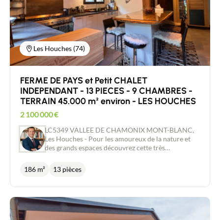
ou projet personnel (énorme espace pour laisser
libre cours à son inspiration).
Les Houches (74)
FERME DE PAYS et Petit CHALET
INDEPENDANT - 13 PIECES - 9 CHAMBRES -
TERRAIN 45.000 m² environ - LES HOUCHES
2 100 000
€
LC5349 VALLEE DE CHAMONIX MONT-BLANC,
Les Houches - Pour les amoureux de la nature et
des grands espaces découvrez cette très
magnifique Propriété sur un terrain de plus de
45.042 m² environ d'une ancienne ferme de pays
186 m²
13 pièces
rénové de 11 pièces - 7 chambres incluant un
appartement indépendant. Au Calme, sans vis à vis
avec un Accès facile situé à 1 kms du centre de Les
Houches environ, vous serez séduits par son
authenticité, son charme et la qualité des
matériaux utilisés pour sa rénovation. Un Havre de