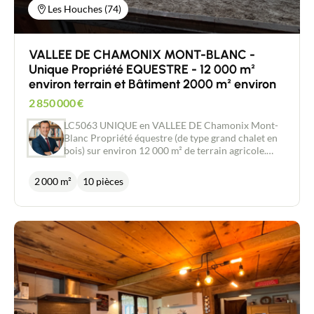
Les Houches (74)
VALLEE DE CHAMONIX MONT-BLANC -
Unique Propriété EQUESTRE - 12 000 m²
environ terrain et Bâtiment 2000 m² environ
2 850 000
€
LC5063 UNIQUE en VALLEE DE Chamonix Mont-
Blanc Propriété équestre (de type grand chalet en
bois) sur environ 12 000 m² de terrain agricole.
Aucun vis-à-vis, accès direct à la forêt,
environnement champêtre Bâtiment de 2 000 m²
2 000 m²
10 pièces
environ dont 250 m² habitables (appartement de 3
chambres au 1er étage, appartement F1 au rez-de
chaussée et club-house d’environ 80 m² ). Combles
aménageables. La structure abrite actuellement
une écurie club (21 boxes) et une écurie
propriétaires (14 boxes), un manège fibré, des
douches, solariums, selleries, une carrière
extérieure et des paddocks. Pour projet
professionnel (reprise de tout ou partie de
l’activité, aucune concurrence à moins de 50 km)