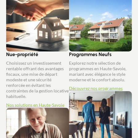
Nue-propriété
Programmes Neufs
Choisissez un investissement
Explorez notre sélection de
rentable offrant des avantages
programmes en Haute-Savoie,
fiscaux, une mise de départ
mariant avec élégance le style
modeste et une sécurité
moderne et le confort absolu.
renforcée en évitant les
Découvrez nos programmes
contraintes de la gestion locative
habituelle.
Nos solutions en Haute-Savoie