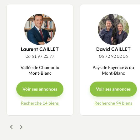
Recrutement
Actualités
Guides
Laurent CAILLET
David CAILLET
06 61 97 22 77
06 72 92 02 06
Contact
Vallée de Chamonix
Pays de Fayence & du
Mont-Blanc
Mont-Blanc
Voir ses annonces
Voir ses annonces
Recherche 14 biens
Recherche 94 biens
Précédent
Suivant