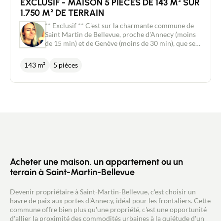
EXCLUSIF - MAISON 5 PIECES DE 143 M² SUR
1.750 M² DE TERRAIN
** Exclusif ** C'est sur la charmante commune de
Saint Martin de Bellevue, proche d'Annecy (moins
de 15 min) et de Genève (moins de 30 min), que se
situe cette maison de 143 m² éxposée Sud-Ouest.
Le cadre bucolique de ce bien avec vue dominante
143 m²
5 pièces
sur les collines environnantes vous laissera
envisager de bons moments de détente en famille
ou entre amis. Edifiée en 2001 sur un terrain de
1.750 m² entièrement clos et aménagé, cette
maison offre au RDC, un salon / salle à manger
lumineux de 32 m² avec accès à un balcon à l'Ouest,
une cuisine semi ouverte de 13 m² (possibilité de la
fermer totalement grâce à une verrière
hausmanienne amovible), une belle véranda de 21
m², une chambre de plus de 9 m² et un wc séparé.
La pièce de vie s'ouvre sur une grande terrasse
Acheter une maison, un appartement ou un
carrelée avec store banne et béneficiant d'une
terrain à Saint-Martin-Bellevue
double exposition au sud et à l'est permettant
d'aménager aisément un coin salon / détente et un
Devenir propriétaire à Saint-Martin-Bellevue, c'est choisir un
espace repas. A l'étage se trouvent 3 chambres de
havre de paix aux portes d'Annecy, idéal pour les frontaliers. Cette
11, 15.5 et 16 m² avec leurs placards intégrés et
commune offre bien plus qu'une propriété, c'est une opportunité
une très grande salle de bains avec baignoire,
d'allier la proximité des commodités urbaines à la quiétude d'un
douche et wc de presque 13 m². Un sous sol