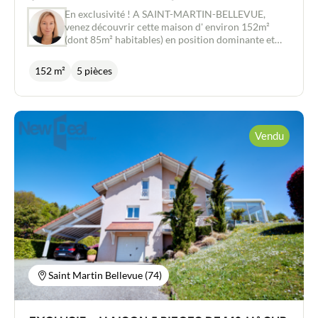
Estimer/Vendre
En exclusivité ! A SAINT-MARTIN-BELLEVUE,
venez découvrir cette maison d' environ 152m²
Acheter
(dont 85m² habitables) en position dominante et
bénéficiant d'une belle vue sur les montagnes.
Cette propriété est divisée en deux appartements
152 m²
5 pièces
Recrutement
distincts : l'un au rez-de-jardin (38m² environ),
l'autre au premier étage (47m² environ), avec accès
indépendants mais pouvant être réunis en un seul
Actualités
logement sans difficulté technique. L'appartement
du premier étage bénéficie d'un accès au grenier
Vendu
(aménageable) d'environ 52m² au sol, ainsi que d'un
Guides
espace terrasse abrité et exposé sud auquel on
accède depuis la cuisine et le séjour. A l'extérieur,
vous trouverez deux garages (de 15m² environ
Contact
chacun), une cave (de 14m² environ), ainsi qu'un
grand local en béton (de 19m² environ). Travaux de
rénovation à prévoir. Dotée d'un grand terrain de
1572m² dont 1262m² en zone UC, un projet de
division parcellaire en vue de créer deux terrains à
bâtir est envisageable.
Saint Martin Bellevue (74)