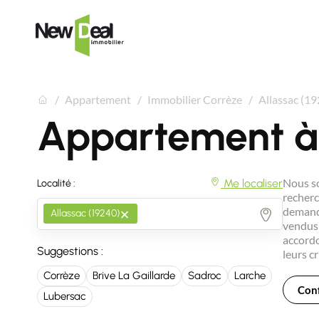
Appartement
Immobilier Corrèze
Allassac (1
Appartement à
Nous so
Me localiser
Localité :
recherc
×
demande
Allassac (19240)
vendus 
accordo
Suggestions :
leurs cr
Corrèze
Brive La Gaillarde
Sadroc
Larche
Conf
Lubersac