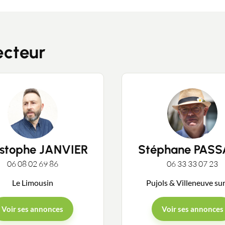
Contacter un conseiller
ecteur
Estimer/Vendre
Acheter
istophe JANVIER
Stéphane PAS
Recrutement
06 08 02 69 86
06 33 33 07 23
Le Limousin
Pujols & Villeneuve su
Actualités
Voir ses annonces
Voir ses annonces