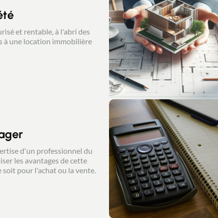
été
sé et rentable, à l'abri des
s à une location immobilière
iager
pertise d'un professionnel du
ser les avantages de cette
 soit pour l'achat ou la vente.