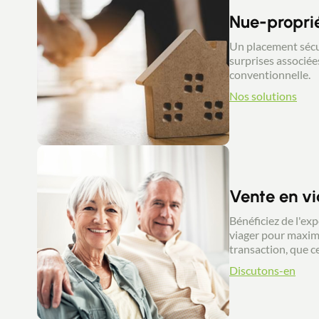
Nue-propri
Un placement sécuri
surprises associée
conventionnelle.
Nos solutions
Vente en v
Bénéficiez de l'ex
viager pour maximi
transaction, que ce
Discutons-en