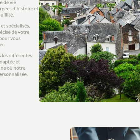
e de vie
rgées d'histoire et
illité.
et spécialisés,
récise de votre
 pour vous
er.
 les différentes
adaptée et
nne où notre
ersonnalisée.