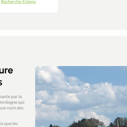
Guides
Recherche 4 biens
Contact
ure
s
hante par la
 Dordogne qui
e son nom des
is que les