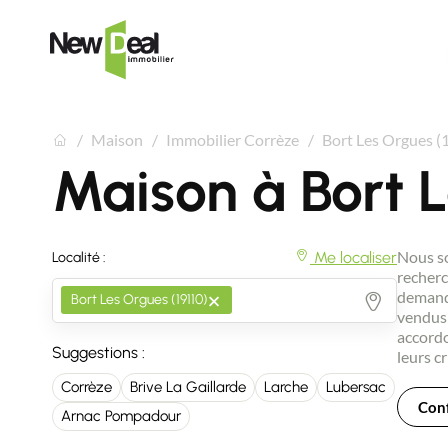
Maison
Immobilier Corrèze
Bort Les Orgues (
Maison à Bort 
Nous so
Me localiser
Localité :
recherc
×
demande
Bort Les Orgues (19110)
vendus 
accordo
Suggestions :
leurs cr
Corrèze
Brive La Gaillarde
Larche
Lubersac
Conf
Arnac Pompadour