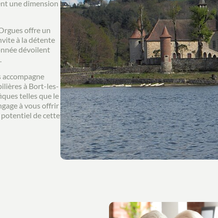
tent une dimension
-Orgues offre un
nvite à la détente
donnée dévoilent
.
us accompagne
lières à Bort-les-
iques telles que le
gage à vous offrir
 potentiel de cette