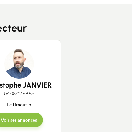
ecteur
Contacter un conseiller
Estimer/Vendre
Acheter
istophe JANVIER
Recrutement
06 08 02 69 86
Le Limousin
Actualités
Voir ses annonces