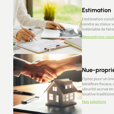
Estimation
L'estimation const
vendre au mieux v
indéniable de fair
Rencontrons-nou
Nue-propri
Optez pour un inv
bénéfices fiscaux,
sécurité accrue en 
locative traditionn
Nos solutions