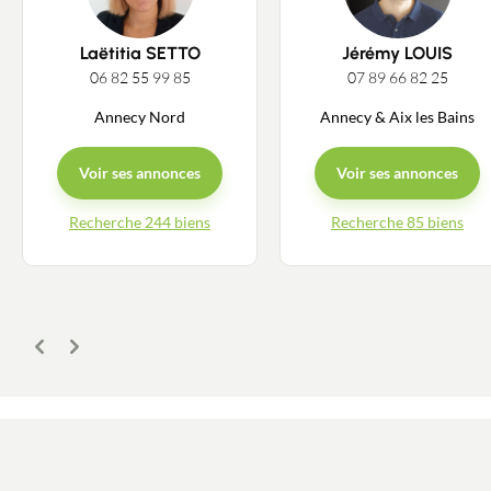
Estimer/Vendre
Laëtitia SETTO
Jérémy LOUIS
06 82 55 99 85
07 89 66 82 25
Acheter
Annecy Nord
Annecy & Aix les Bains
Recrutement
Voir ses annonces
Voir ses annonces
Recherche 244 biens
Recherche 85 biens
Actualités
Guides
Contact
Précédent
Suivant