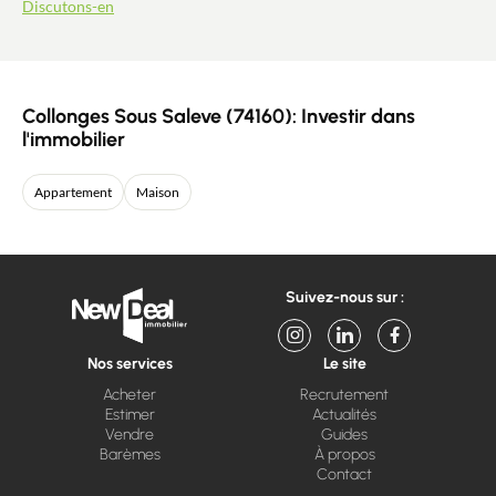
Discutons-en
Collonges Sous Saleve (74160): Investir dans
l'immobilier
Appartement
Maison
Suivez-nous sur :
Nos services
Le site
Acheter
Recrutement
Estimer
Actualités
Vendre
Guides
Barèmes
À propos
Contact