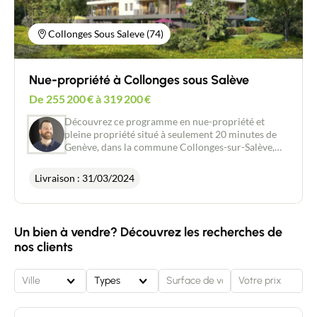
Collonges Sous Saleve (74)
Nue-propriété à Collonges sous Salève
De
255 200
€
à
319 200
€
Découvrez ce programme en nue-propriété et
pleine propriété situé à seulement 20 minutes de
Genève, dans la commune Collonges-sur-Salève,
laquelle occupe une place centrale dans une région
économiquement prospère qui compte environ
Livraison : 31/03/2024
500 000 emplois. Cette charmante commune est
voisine d'Archamps et de Bossey et attire
particulièrement les travailleurs frontaliers. Elle se
caractérise par un marché immobilier très
Un bien à vendre? Découvrez les recherches de
compétitif, avec une offre nettement inférieure à la
nos clients
demande. En raison de sa popularité auprès des
frontaliers, elle constitue un choix judicieux pour
investir dans une propriété en nue-propriété dans
Ville
Types
le cœur du Genevois français.