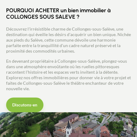
POURQUOI ACHETER un bien immobilier à
COLLONGES SOUS SALEVE ?
Découvrez l'irrésistible charme de Collonges-sous-Salève, une
destination qui éveille les désirs d'acquérir un bien unique. Nichée
aux pieds du Salève, cette commune dévoile une harmonie
parfaite entre la tranquillité d'un cadre naturel préservé et la
proximité des commodités urbaines.
En devenant propriétaire à Collonges-sous-Salève, plongez-vous
dans une atmosphère envoûtante où les ruelles pittoresques
racontent l'histoire et les espaces verts invitent à la détente.
Explorez nos offres immobilières pour donner vie à votre projet et
faites de Collonges-sous-Salève le théâtre enchanteur de votre
nouvelle vie.
Discutons-en