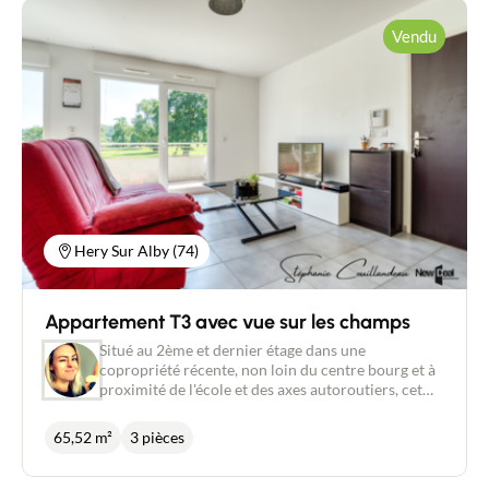
Vendu
Contacter un conseiller
Estimer/Vendre
Acheter
Recrutement
Hery Sur Alby (74)
Actualités
Appartement T3 avec vue sur les champs
Guides
Situé au 2ème et dernier étage dans une
copropriété récente, non loin du centre bourg et à
proximité de l'école et des axes autoroutiers, cet
Contact
appartement profite d'un environnement très
calme et d'une magnifique vue sur les champs.
65,52 m²
3 pièces
D'une superficie d'environ 66 m² et en parfait état,
il se compose d'une entrée, d'un séjour avec coin
cuisine de 32 m², de deux chambres de 14 et 11 m²