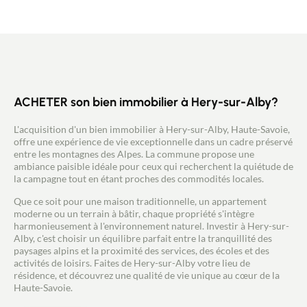
avec placard intégré, d'une salle d'eau et d'un wc
séparé. Une large terrasse de 12 m² exposée Sud-
Ouest offre une superbe vue dégagée sur la nature
et permet de profiter pleinement de
l'ensoleillement jusqu'au soir. Une cave et deux
places de parking privatives dont une couverte
complètent ce bien. N'hésitez pas, contactez
Stéphanie COUILLANDEAU au 06.08.04.02.27
ACHETER son bien immobilier à Hery-sur-Alby?
pour visiter ce bien. Mandataire New Deal
Immobilier inscrit au RSAC de Chambéry sour le
L'acquisition d'un bien immobilier à Hery-sur-Alby, Haute-Savoie,
n°881 196 183.
offre une expérience de vie exceptionnelle dans un cadre préservé
entre les montagnes des Alpes. La commune propose une
ambiance paisible idéale pour ceux qui recherchent la quiétude de
la campagne tout en étant proches des commodités locales.
Que ce soit pour une maison traditionnelle, un appartement
moderne ou un terrain à bâtir, chaque propriété s'intègre
harmonieusement à l'environnement naturel. Investir à Hery-sur-
Alby, c'est choisir un équilibre parfait entre la tranquillité des
paysages alpins et la proximité des services, des écoles et des
activités de loisirs. Faites de Hery-sur-Alby votre lieu de
résidence, et découvrez une qualité de vie unique au cœur de la
Haute-Savoie.