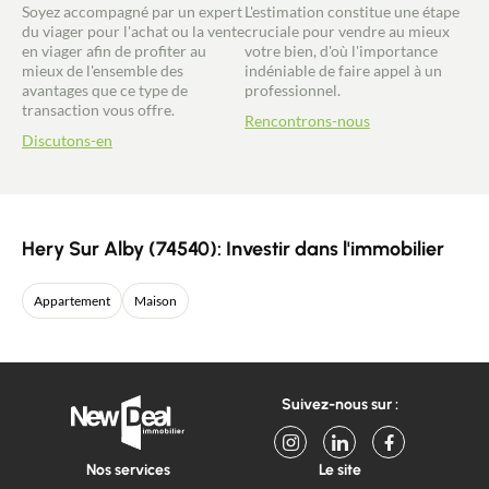
Soyez accompagné par un expert
L'estimation constitue une étape
du viager pour l'achat ou la vente
cruciale pour vendre au mieux
en viager afin de profiter au
votre bien, d'où l'importance
mieux de l'ensemble des
indéniable de faire appel à un
avantages que ce type de
professionnel.
transaction vous offre.
Rencontrons-nous
Discutons-en
Hery Sur Alby (74540): Investir dans l'immobilier
Appartement
Maison
Suivez-nous sur :
Nos services
Le site