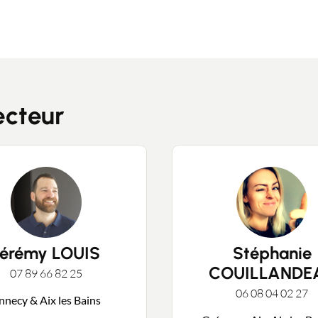
ecteur
Contacter un conseiller
Estimer/Vendre
Acheter
Jérémy LOUIS
Stéphanie
Recrutement
COUILLANDE
07 89 66 82 25
06 08 04 02 27
nnecy & Aix les Bains
Actualités