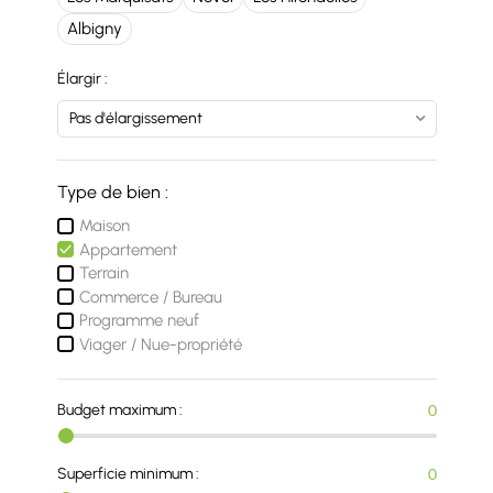
Albigny
Élargir :
Type de bien :
Maison
Appartement
Terrain
Commerce / Bureau
Programme neuf
Viager / Nue-propriété
Budget maximum :
0
Superficie minimum :
0