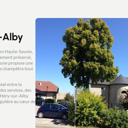
-Alby
 en Haute-Savoie,
nement préservé,
mune propose une
de champêtre tout
éal entre la
es services, des
e Hery-sur-Alby
ngulière au cœur de