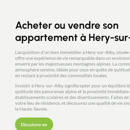
l'ensoleillement jusqu'au soir. Une cave et
deux places de parking privatives dont une
couverte complètent ce bien. N'hésitez pas,
contactez Stéphanie COUILLANDEAU au
Acheter ou vendre son
06.08.04.02.27 pour visiter ce bien.
Mandataire New Deal Immobilier inscrit au
appartement à Hery-sur
RSAC de Chambéry sour le n°881 196 183.
L'acquisition d'un bien immobilier à Hery-sur-Alby, située
offre une expérience de vie remarquable dans un environ
enserré par les majestueuses montagnes alpines. La com
atmosphère sereine, idéale pour ceux en quête de quiétu
en restant à proximité des commodités locales.
Investir à Hery-sur-Alby signifie opter pour un équilibre id
quiétude des panoramas alpins et la proximité immédiate d
établissements scolaires et des divertissements. Faites d
votre lieu de résidence, et découvrez une qualité de vie si
la Haute-Savoie.
Discutons-en