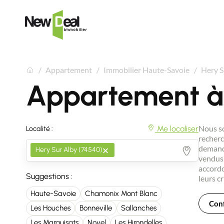
Appartement
Immobilier Haute-Savoie
Hery S
Appartement à
Nous so
Me localiser
Localité :
recherc
×
demande
Hery Sur Alby (74540)
vendus 
accordo
Suggestions :
leurs cr
Haute-Savoie
Chamonix Mont Blanc
Conf
Les Houches
Bonneville
Sallanches
Les Marquisats
Novel
Les Hirondelles