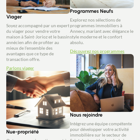
Programmes Neufs
Viager
Explorez nos sélections de
Soyez accompagné par un expert
programmes immobiliers à
du viager pour vendre votre
Annecy, mariant avec élégance le
maison à Saint-Jorioz et le bassin
style moderne et le confort
annécien afin de profiter au
absolu.
mieux de l'ensemble des
Découvrez nos programmes
avantages que ce type de
transaction offre.
Parlons viager
Nous rejoindre
Intégrez une équipe compétente
pour développer votre activité
Nue-propriété
immobilière sur le secteur de