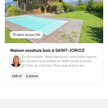
Contacter un conseiller
Estimer/Vendre
Acheter
Saint Jorioz (74)
Recrutement
Maison ossature bois à SAINT-JORIOZ
En exclusivité! Venez découvrir cette belle maison
Actualités
en ossature bois édifiée en 2009 située à moins
d'1,5km du chef lieu. Vous apprécierez les
différents points de vue de la maison, sur les
Guides
montagnes et sur le lac, ainsi que son
168 m²
6 pièces
environnement calme. Se développant sur trois
niveaux pour une surface utile de 250m² (168m²
Contact
habitables), vous trouverez notamment un vaste
sous-sol, 4 chambres dont 2 bénéficiant d'une salle
d'eau, une troisième salle d'eau indépendante, une
mezzanine et un très bel espace de vie avec cuisine
équipée ouverte sur séjour, d'une surface de 57 m²