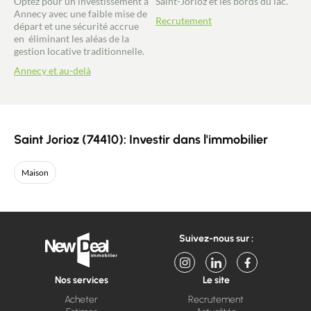
Optez pour un investissement à
Saint-Jorioz et les bords du lac.
Annecy avec une faible mise de
Recrutement
départ et une sécurité accrue
en éliminant les aléas de la
gestion locative traditionnelle.
Annecy et au-delà
Saint Jorioz (74410): Investir dans l'immobilier
Maison
Suivez-nous sur :
Nos services
Le site
Acheter
Recrutement