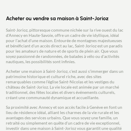
et dans lequel vous pourrez profiter de la chaleur
de la cheminée. Le terrain de 1050m² accueille une
belle terrasse avec pergola, une piscine de 8 x 4m,
un bassin d'agrément et des places de
Acheter ou vendre sa maison à Saint-Jorioz
stationnement. Chauffage via pompe à chaleur
avec diffusion par le sol et radiateurs électriques à
Saint-Jorioz, pittoresque commune nichée sur la rive ouest du lac
l'étage. Propriété raccordée au tout à l'égout.
d'Annecy en Haute-Savoie, offre un cadre de vie idyllique, idéal
pour l'achat d'une maison. Entourée de montagnes majestueuses
et bénéficiant d'un accès direct au lac, Saint-Jorioz est un paradis
pour les amateurs de nature et de sports de plein air. Que vous
soyez passionné de randonnées, de balades à vélo ou d'activités
nautiques, les possibilités sont infinies.
Acheter une maison à Saint-Jorioz, c'est aussi s'immerger dans un
patrimoine historique et culturel riche, avec des sites
remarquables comme l'église Saint-Nicolas et les vestiges du
château de Saint-Jorioz. La vie locale est animée par un marché
traditionnel, des fêtes locales et divers événements culturels,
créant une communauté dynamique et accueillante.
Sa proximité avec Annecy et son accès facile à Genève en font un
lieu de résidence idéal, alliant les charmes de la vie rurale et les
avantages des services urbains. Que vous soyez une famille, un
retraité ou simplement en quête d'un cadre de vie exceptionnel,
investir dans une maison à Saint-Jorioz vous garantit une qualité