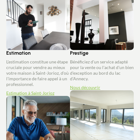
Estimation
Prestige
L'estimation constitue une étape
Bénéficiez d'un service adapté
cruciale pour vendre au mieux
pour la vente ou l'achat d'un bien
votre maison à Saint-Jorioz, d'où
d'exception au bord du lac
l'importance de faire appel à un
d'Annecy.
professionnel.
Nous découvrir
Estimation à Saint-Jorioz