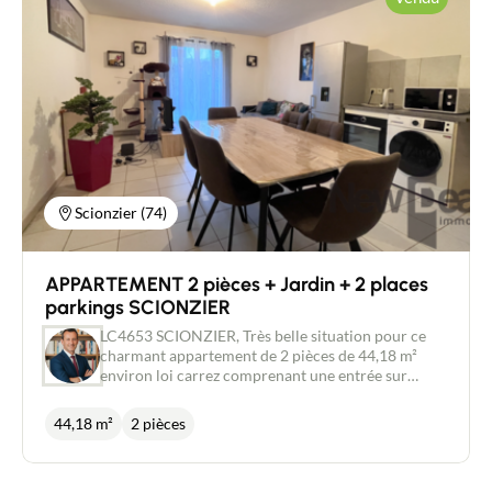
Contacter un conseiller
Estimer/Vendre
Acheter
Recrutement
Scionzier (74)
Actualités
APPARTEMENT 2 pièces + Jardin + 2 places
Guides
parkings SCIONZIER
LC4653 SCIONZIER, Très belle situation pour ce
charmant appartement de 2 pièces de 44,18 m²
Contact
environ loi carrez comprenant une entrée sur
grand séjour - cuisine ouverte, un Wc indépendant,
une salle de douche et une chambre. Accès à un
44,18 m²
2 pièces
beau jardin de 37 m² environ clos et sans vis à vis.
Vous serez séduits par sa situation. Copropriété
très bien entretenue, sécurisée. Spécial investisseur