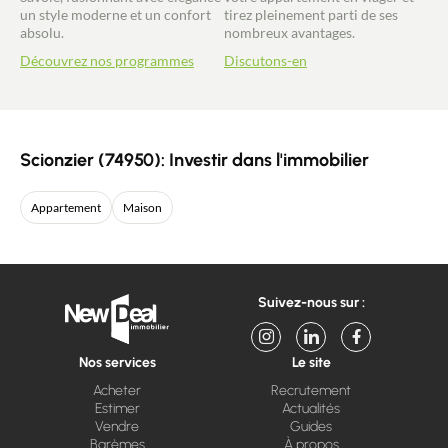
un style moderne et un confort
tirez pleinement parti de ses
absolu.
nombreux avantages.
Découvrez nos programmes
Discutons-en
Scionzier (74950): Investir dans l'immobilier
Appartement
Maison
Suivez-nous sur :
Nos services
Le site
Acheter
Recrutement
Estimer
Actualités
Vendre
Guides
Barèmes
À propos