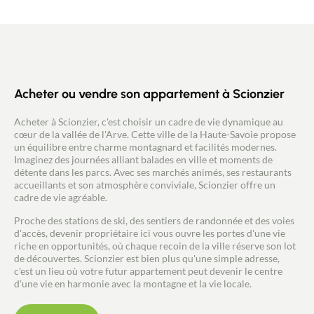
ou primo accédant - COUP DE COEUR - Conseiller
immobilier indépendant / Agent commercial RSAC
443 480 553 Laurent CAILLET 0661972277 -
Vallée de Chamonix Mont Blanc - Vallée de l'ARVE
Acheter ou vendre son appartement à Scionzier
Acheter à Scionzier, c'est choisir un cadre de vie dynamique au
cœur de la vallée de l'Arve. Cette ville de la Haute-Savoie propose
un équilibre entre charme montagnard et facilités modernes.
Imaginez des journées alliant balades en ville et moments de
détente dans les parcs. Avec ses marchés animés, ses restaurants
accueillants et son atmosphère conviviale, Scionzier offre un
cadre de vie agréable.
Proche des stations de ski, des sentiers de randonnée et des voies
d'accès, devenir propriétaire ici vous ouvre les portes d'une vie
riche en opportunités, où chaque recoin de la ville réserve son lot
de découvertes. Scionzier est bien plus qu'une simple adresse,
c'est un lieu où votre futur appartement peut devenir le centre
d'une vie en harmonie avec la montagne et la vie locale.