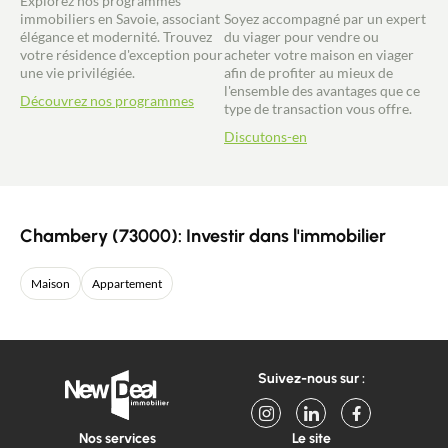
Explorez nos programmes
immobiliers en Savoie, associant
Soyez accompagné par un expert
élégance et modernité. Trouvez
du viager pour vendre ou
votre résidence d'exception pour
acheter votre maison en viager
une vie privilégiée.
afin de profiter au mieux de
l'ensemble des avantages que ce
Découvrez nos programmes
type de transaction vous offre.
Discutons-en
Chambery (73000): Investir dans l'immobilier
Maison
Appartement
Suivez-nous sur :
Nos services
Le site