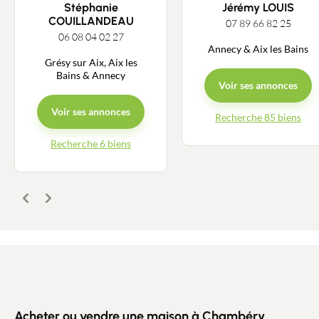
Stéphanie
Jérémy LOUIS
COUILLANDEAU
07 89 66 82 25
Contacter un conseiller
06 08 04 02 27
Annecy & Aix les Bains
Grésy sur Aix, Aix les
Estimer/Vendre
Bains & Annecy
Voir ses annonces
Acheter
Voir ses annonces
Recherche 85 biens
Recherche 6 biens
Recrutement
Actualités
Précédent
Suivant
Guides
Contact
Acheter ou vendre une maison à Chambéry