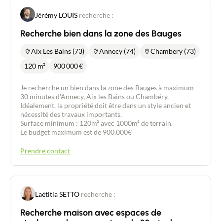
et une salle d'eau avec wc. Son magnifique escalier
en pierre permet d'accéder à un grand dégagement
Jérémy LOUIS
recherche :
qui dessert 4 chambres, une salle de bains et un wc
séparé. Un second escalier permet d'accéder aux
Recherche bien dans la zone des Bauges
combles en partie aménagés (deux chambres avec
point d'eau). Cette maison offre plusieurs
Aix Les Bains (73)
Annecy (74)
Chambery (73)
possibilités d'aménagement et nécessite une
rénovation complète. Ce bien peut convenir à une
120 m²
900 000
€
famille qui souhaite de grands espaces intérieurs et
extérieurs ou à un marchand de bien qui pourra
Je recherche un bien dans la zone des Bauges à maximum
diviser en 3 logements. Un cabanon de jardin et 2
30 minutes d'Annecy, Aix les Bains ou Chambéry.
belles caves voutées agrémentent ce bien. Alors si
Idéalement, la propriété doit être dans un style ancien et
vous souhaitez découvrir ce bien, contactez moi
nécessité des travaux importants.
pour programmer une visite ! Les informations sur
Surface minimum : 120m² avec 1000m² de terrain.
les risques auxquels ce bien est exposé sont
Le budget maximum est de 900.000€
disponibles sur le site Géorisques :
www.georisques.gouv.fr. Mandataire immobilier
Prendre contact
New Deal Immobilier inscrit au RSAC de
Chambéry n°881 196 183.
Laëtitia SETTO
recherche :
Recherche maison avec espaces de