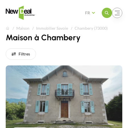
Ouvrir le menu
Ouvrir le menu
FR
Maison
Immobilier Savoie
Chambery (73000)
Maison à Chambery
Filtres