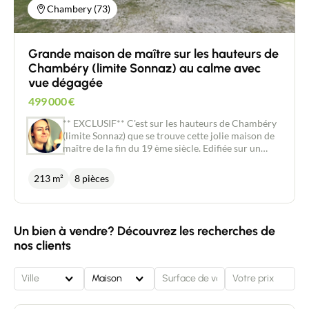
Chambery (73)
Grande maison de maître sur les hauteurs de
Chambéry (limite Sonnaz) au calme avec
vue dégagée
499 000
€
** EXCLUSIF** C'est sur les hauteurs de Chambéry
(limite Sonnaz) que se trouve cette jolie maison de
maître de la fin du 19 ème siècle. Edifiée sur un
grand terrain de presque 2.000 m², elle bénéficie
d'un jolie vue dégagée sur la Croix du Nivolet. Son
213 m²
8 pièces
environnement calme et verdoyant est aussi tout
proche des commodités (commerces, services et
axes routiers). Un grande allée bordée de platanes
vous permettra d'accéder à l'entrée principale de la
Un bien à vendre? Découvrez les recherches de
maison à l'Ouest. Une seconde porte à l'Est permet
nos clients
d'accéder à une belle terrasse et au jardin. D'une
surface de 213 m² et bénéficiant de beaux volume
grâce à une belle hauteur sous plafond, elle se
Ville
Maison
compose d'un couloir qui dessert un salon, un
séjour avec une majestueuse cheminée, une cuisine