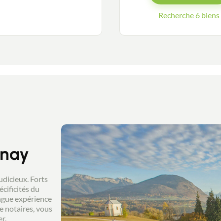
Recherche 6 biens
Guides
Contact
onay
udicieux. Forts
cificités du
ongue expérience
e notaires, vous
r.