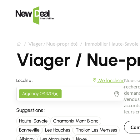
Viager / Nue-propriété
Immobilier Haute-Savoie
Viager / Nue-p
Nous so
Me localiser
Localité :
recherc
×
demande
Argonay (74370)
vendus 
accordo
Suggestions :
leurs cr
Haute-Savoie
Chamonix Mont Blanc
Conf
Bonneville
Les Houches
Thollon Les Memises
Albigny
Les Marquisats
Novel