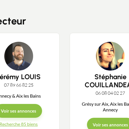
ecteur
Contacter un conseiller
Estimer/Vendre
Jérémy LOUIS
Stéphanie
COUILLANDE
07 89 66 82 25
Acheter
06 08 04 02 27
nnecy & Aix les Bains
Grésy sur Aix, Aix les B
Recrutement
Annecy
Voir ses annonces
Recherche 85 biens
Voir ses annonces
Actualités