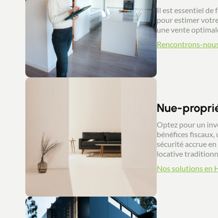
Il est essentiel de
pour estimer votre
une vente optimal
Rencontrons-nou
Nue-propri
Optez pour un inv
bénéfices fiscaux,
sécurité accrue en 
locative traditionn
Nos solutions en 