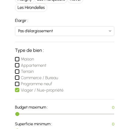
Les Hirondelles
Élargir :
Type de bien :
Maison
Appartement
Terrain
Commerce / Bureau
Programme neuf
Viager / Nue-propriété
Budget maximum :
0
Superficie minimum :
0