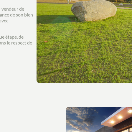
au vendeur de
sance de son bien
 avec
ue étape, de
dans le respect de