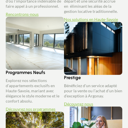
d'où l'importance indéniable de
départ et une sécurité accrue
faire appel à un professionnel.
en éliminant les aléas de la
gestion locative traditionnelle.
Rencontrons-nous
Nos solutions en Haute-Savoie
Programmes Neufs
Prestige
Explorez nos sélections
d'appartements exclusifs en
Bénéficiez d'un service adapté
Haute-Savoie, mariant avec
pour la vente ou l'achat d'un bien
élégance le style moderne et le
d'exception à Argonay.
confort absolu.
Découvrez-nous
Découvrez nos programmes