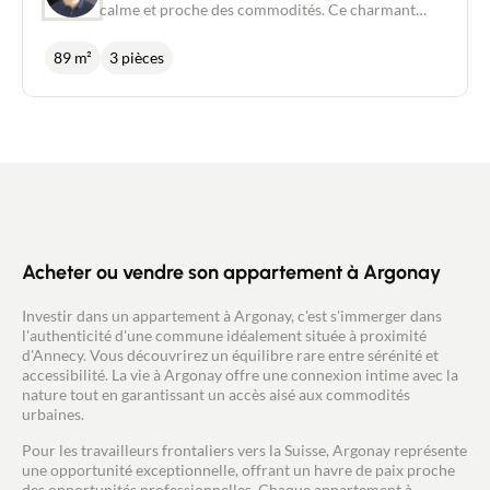
calme et proche des commodités. Ce charmant
Acheter
duplex lumineux se compose en rez-de-jardin,
d'une grande pièce à vivre ouverte d'environ 43m²
89 m²
3 pièces
comprenant une cuisine équipée et fonctionnelle,
Recrutement
un coin repas convivial et un salon cosy avec accès
direct à la terrasse et au jardin, d'un wc
indépendant et d'une buanderie. A l'étage se
Actualités
trouvent deux chambres avec rangements et accès
sur un balcon, une salle de bains et un second wc
indépendant. En outre, l'appartement bénéficie
Guides
d'une grande cave privative et de deux places de
stationnement. Chauffage individuel au gaz avec
diffusion par le sol. Double vitrage. Le loyer est de
Contact
1.700 euros par mois. Aucune charge de
Acheter ou vendre son appartement à Argonay
copropriété.
Investir dans un appartement à Argonay, c'est s'immerger dans
l'authenticité d'une commune idéalement située à proximité
d'Annecy. Vous découvrirez un équilibre rare entre sérénité et
accessibilité. La vie à Argonay offre une connexion intime avec la
nature tout en garantissant un accès aisé aux commodités
urbaines.
Pour les travailleurs frontaliers vers la Suisse, Argonay représente
une opportunité exceptionnelle, offrant un havre de paix proche
des opportunités professionnelles. Chaque appartement à