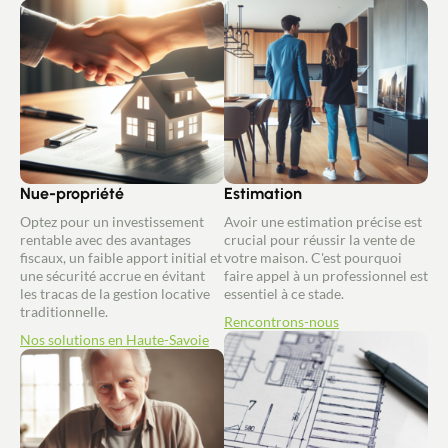
Nue-propriété
Estimation
Optez pour un investissement
Avoir une estimation précise est
rentable avec des avantages
crucial pour réussir la vente de
fiscaux, un faible apport initial et
votre maison. C'est pourquoi
une sécurité accrue en évitant
faire appel à un professionnel est
les tracas de la gestion locative
essentiel à ce stade.
traditionnelle.
Rencontrons-nous
Nos solutions en Haute-Savoie