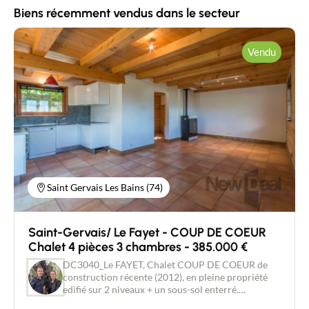
Biens récemment vendus dans le secteur
Vendu
Saint Gervais Les Bains (74)
Saint-Gervais/ Le Fayet - COUP DE COEUR
Chalet 4 pièces 3 chambres - 385.000 €
DC3040_Le FAYET, Chalet COUP DE COEUR de
construction récente (2012), en pleine propriété
edifié sur 2 niveaux + un sous-sol enterré.
Composé de 4 pièces, 3 chambres, dressing, une