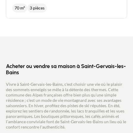
dégagée sur les Fiz et Les Aravis. Composé de 3/4
pièces, 2 chambres, une petite chambre d'appoint
70 m²
3 pièces
mansardé, un salon-séjour, avec un espace de vie
ouvert sur cuisine, une salle de bain, un toilette
séparé. Terrasse, petit jardin, balcon. En
dépendances, un garage, une pièce indépendante
avec possibilité d'aménager et une cave. Prix:
230.000 € - Conseiller immobilier indépendant
New Deal Immobilier/ Agent commercial RSAC
450 238 647 David CAILLET 0672920206 - Pays
du Mont-blanc/Vallée de l'Arve
Acheter ou vendre sa maison à Saint-Gervais-les-
Bains
Vivre à Saint-Gervais-les-Bains, c'est choisir une vie où le plaisir
des sommets enneigés se mêle à la détente des thermes. Cette
commune des Alpes françaises offre bien plus qu'une simple
résidence ; c'est un mode de vie montagnard avec ses avantages
saisonniers. En hiver, profitez des pistes de ski réputées. En été,
explorez les sentiers de randonnée, les lacs tranquilles et les vues
panoramiques. Les boutiques pittoresques, les cafés animés et
l'ambiance conviviale font de Saint-Gervais-les-Bains un lieu où le
confort rencontre l'authenticité.