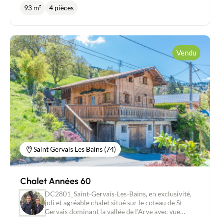
salle de bain, un toilette séparé, une salle d'eau avec
93 m²
4 pièces
toilette, un bel espace de vie avec cuisine aménagée
et équipée, desservant une belle terrasse. Au sous -
sol plusieurs pièces dont buanderie, cave, cellier...
Cour privative pour parking véhicules. Chauffage
électrique + Poèle à pellets. Proximité gare
Vendu
Contacter un conseiller
commerce accès autoroute et domaine skiable.
Prix: 385000 euros - Conseiller immobilier
indépendant New Deal Immobilier/ Agent
Estimer/Vendre
commercial RSAC 450 238 647 David CAILLET
0672920206 - Pays du Mont-blanc/Vallée de l’Arve
Acheter
Recrutement
Saint Gervais Les Bains (74)
Actualités
Chalet Années 60
Guides
DC2801_Saint-Gervais-Les-Bains, en exclusivité,
joli et agréable chalet situé sur le coteau de St
Contact
Gervais dominant la vallée de l'Arve avec vue