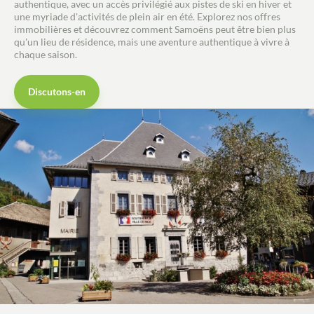
Acheter
authentique, avec un accès privilégié aux pistes de ski en hiver et
une myriade d'activités de plein air en été. Explorez nos offres
immobilières et découvrez comment Samoëns peut être bien plus
Recrutement
qu'un lieu de résidence, mais une aventure authentique à vivre à
chaque saison.
Actualités
Discutons-en
Guides
Contact