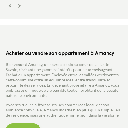
Précédent
Suivant
Contacter un conseiller
Acheter ou vendre son appartement à Amancy
Estimer/Vendre
Bienvenue à Amancy, un havre de paix au cœur de la Haute-
Acheter
Savoie, révélant une gamme d'intérêts pour ceux envisageant
l'achat d'un appartement. Enclavée entre les vallées verdoyantes,
cette commune offre un équilibre idéal entre tranquillité et
Recrutement
proximité des services. En devenant propriétaire à Amancy, vous
embrassez un mode de vie paisible tout en profitant de la beauté
naturelle environnante.
Actualités
Avec ses ruelles pittoresques, ses commerces locaux et son
ambiance conviviale, Amancy incarne bien plus qu'un simple lieu
Guides
de résidence, mais une authentique immersion dans la vie alpine.