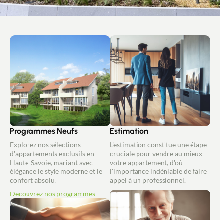
Programmes Neufs
Estimation
Explorez nos sélections
L'estimation constitue une étape
d'appartements exclusifs en
cruciale pour vendre au mieux
Haute-Savoie, mariant avec
votre appartement, d'où
élégance le style moderne et le
l'importance indéniable de faire
confort absolu.
appel à un professionnel.
Découvrez nos programmes