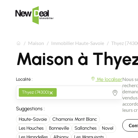
Maison
Immobilier Haute-Savoie
Thyez (7430
Maison à Thye
Nous so
Me localiser
Localité :
recherc
×
demande
Thyez (74300)
vendus 
accordo
Suggestions :
leurs cr
Haute-Savoie
Chamonix Mont Blanc
Conf
Les Houches
Bonneville
Sallanches
Novel
Les Hirondelles
Albigny
Les Marquisats