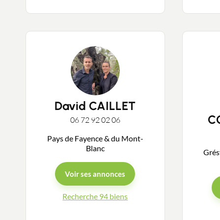
David CAILLET
C
06 72 92 02 06
Pays de Fayence & du Mont-
Blanc
Grésy
Voir ses annonces
Recherche 94 biens