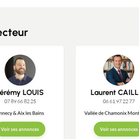
ecteur
Contacter un conseiller
Estimer/Vendre
Jérémy LOUIS
Laurent CAIL
Acheter
07 89 66 82 25
06 61 97 22 77
nnecy & Aix les Bains
Vallée de Chamonix Mon
Recrutement
Voir ses annonces
Voir ses annonces
Actualités