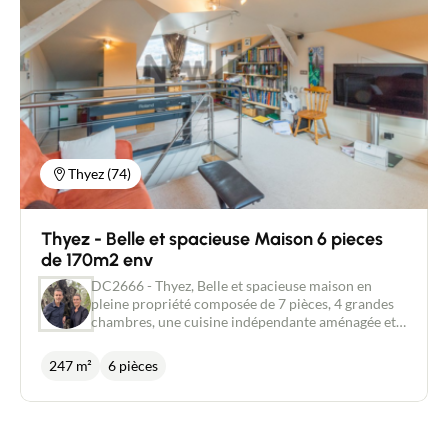
Contacter un conseiller
Estimer/Vendre
Acheter
Thyez (74)
Recrutement
Thyez - Belle et spacieuse Maison 6 pieces
Actualités
de 170m2 env
DC2666 - Thyez, Belle et spacieuse maison en
pleine propriété composée de 7 pièces, 4 grandes
Guides
chambres, une cuisine indépendante aménagée et
équipée , un grand salon séjour avec poêle à bois,
une grande pièce mansardé pouvant faire office de
Contact
247 m²
6 pièces
belle chambre spacieuse ou autres. Cave,
buanderie, chaufferie, garage, abri voiture, abri de
jardin... Chauffage central avec chaudière récente,
poêle à bois. Très bonne performance énergétique
avec isolation de la maison par l'extérieur et