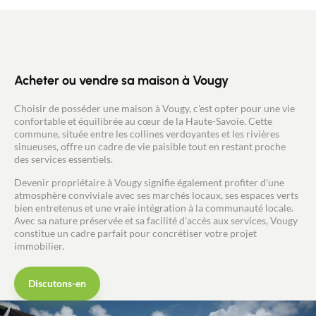
isolation de la toiture. Prix: 399.000 euros -
Conseiller immobilier indépendant New Deal
Immobilier/ Agent commercial RSAC 450 238 647
David CAILLET 0672920206 - Pays du Mont-
blanc/Vallée de l’Arve
Acheter ou vendre sa maison à Vougy
Choisir de posséder une maison à Vougy, c'est opter pour une vie
confortable et équilibrée au cœur de la Haute-Savoie. Cette
commune, située entre les collines verdoyantes et les rivières
sinueuses, offre un cadre de vie paisible tout en restant proche
des services essentiels.
Devenir propriétaire à Vougy signifie également profiter d'une
atmosphère conviviale avec ses marchés locaux, ses espaces verts
bien entretenus et une vraie intégration à la communauté locale.
Avec sa nature préservée et sa facilité d'accès aux services, Vougy
constitue un cadre parfait pour concrétiser votre projet
immobilier.
Discutons-en