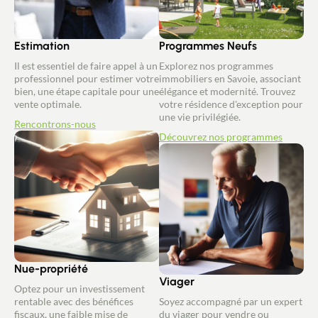
Estimation
Programmes Neufs
Il est essentiel de faire appel à un
Explorez nos programmes
professionnel pour estimer votre
immobiliers en Savoie, associant
bien, une étape capitale pour une
élégance et modernité. Trouvez
vente optimale.
votre résidence d'exception pour
une vie privilégiée.
Rencontrons-nous
Découvrez nos programmes
Nue-propriété
Viager
Optez pour un investissement
rentable avec des bénéfices
Soyez accompagné par un expert
fiscaux, une faible mise de
du viager pour vendre ou