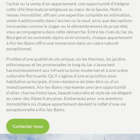
pour visiter ce bien. Mandataire New Deal
l'achat ou la vente d'un appartement, une opportunité d'intégrer
Immobilier inscrit au RSAC de Chambéry sour le
cette ville thermale prestigieuse au cœur de la Savoie. Notre
n°881 196 183.
réseau immobilier, offrant une expertise complète en estimation,
vente traditionnelle dans l'ancien ou le neuf, ainsi que des options
innovantes comme le viager ou le démembrement de propriété,
vous accompagnera dans cette démarche. Entre les rives du lac du
Bourget et les sommets alpins environnants, chaque appartement
à Aix-les-Bains offre une immersion dans un cadre naturel
exceptionnel.
Profitez d'une qualité de vie unique, où les thermes, les jardins
pittoresques et les promenades le long du lac s'associent
harmonieusement aux infrastructures modernes et à une scène
culturelle florissante. Qu'il s'agisse d'une acquisition pour
habitation principale, d'une résidence de bien-être ou d'un
investissement, Aix-les-Bains représente une rare opportunité
d'allier charme historique, beauté naturelle et style de vie élégant
au cœur des Alpes françaises. Embarquez pour une aventure
immobilière où chaque appartement devient le reflet d'une vie
exceptionnelle à Aix-les-Bains.
Contactez-nous