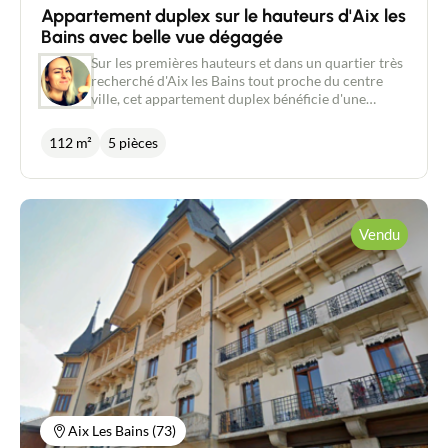
Appartement duplex sur le hauteurs d'Aix les
Bains avec belle vue dégagée
Sur les premières hauteurs et dans un quartier très
recherché d'Aix les Bains tout proche du centre
ville, cet appartement duplex bénéficie d'une
magnifique vue dégagée et imprenable sur le lac et
les montagnes environnantes. Dans une ancienne
112 m²
5 pièces
maison divisée en 3 habitations, cet appartement
d'environ 112 m² au sol (93 m² carrez) se compose,
au rez de chaussée, d'un salon, d'un séjour et d'une
petite cuisine séparée. L'orientation Sud et Ouest,
les grandes ouvertures et la belle hauteur sous
Vendu
plafond de ces pièces leur offrent luminosité et
Contacter un conseiller
sentiment d'espace. A ce niveau se trouvent
également un bureau, une buanderie avec accès à
un balcon à l'Est et un wc. A l'étage, un bel espace
Estimer/Vendre
ouvert distribue 3 chambres de 14, 13 et 10 m² au
sol avec charpente apparente et une salle de bains
équipée d'une douche, d'une baignoire et de wc. Un
Acheter
garage double et une cave avec électricité
complètent ce bien. Idéal pour recharger votre
véhicule électrique et pour stocker. Côté travaux:
Recrutement
La toiture et l'isolation ont été refaites en 2013,
Aix Les Bains (73)
tout comme l'étage qui a été entièrement rénové la