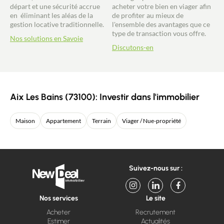
départ et une sécurité accrue
acheter votre bien en viager afin
en éliminant les aléas de la
de profiter au mieux de
gestion locative traditionnelle.
l'ensemble des avantages que ce
type de transaction vous offre.
Nos solutions en Savoie
Discutons-en
Aix Les Bains (73100): Investir dans l'immobilier
Maison
Appartement
Terrain
Viager / Nue-propriété
Suivez-nous sur :
Nos services
Le site
Acheter
Recrutement
Estimer
Actualités