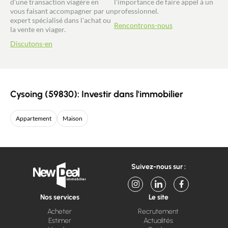
d'une transaction viagère en
l'importance de faire appel à un
vous faisant accompagner par un
professionnel.
expert spécialisé dans l'achat ou
Rencontrons-nous
la vente en viager.
Discutons-en
Cysoing (59830): Investir dans l'immobilier
Appartement
Maison
Suivez-nous sur :
Nos services
Le site
Acheter
Recrutement
Estimer
Actualités