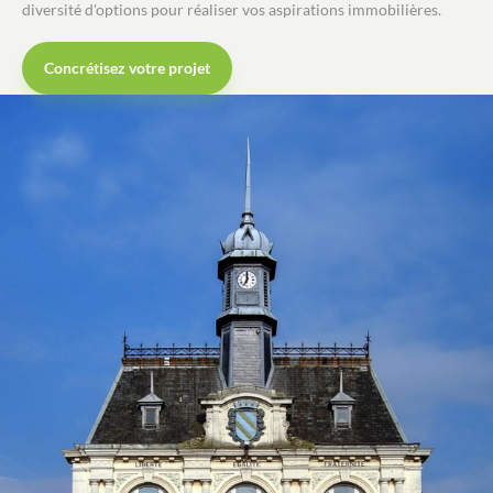
diversité d'options pour réaliser vos aspirations immobilières.
Contacter un conseiller
Concrétisez votre projet
Estimer/Vendre
Acheter
Recrutement
Actualités
Guides
Contact