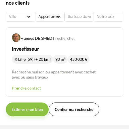
nos clients
Ville
Appartement
Hugues DE SMEDT
recherche :
Investisseur
Lille (59) (+ 20 km)
90 m²
450 000
€
Recherche maison ou appartement avec cachet
avec ou sans travaux
Prendre contact
Estimer mon bien
Confier ma recherche