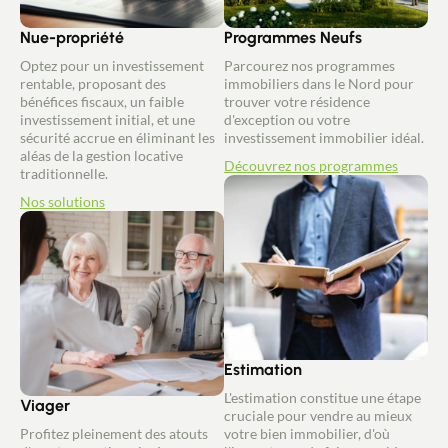
Nue-propriété
Programmes Neufs
Optez pour un investissement
Parcourez nos programmes
rentable, proposant des
immobiliers dans le Nord pour
bénéfices fiscaux, un faible
trouver votre résidence
investissement initial, et une
d'exception ou votre
sécurité accrue en éliminant les
investissement immobilier idéal.
aléas de la gestion locative
Découvrez nos programmes
traditionnelle.
Nos solutions
Estimation
L'estimation constitue une étape
Viager
cruciale pour vendre au mieux
Profitez pleinement des atouts
votre bien immobilier, d'où