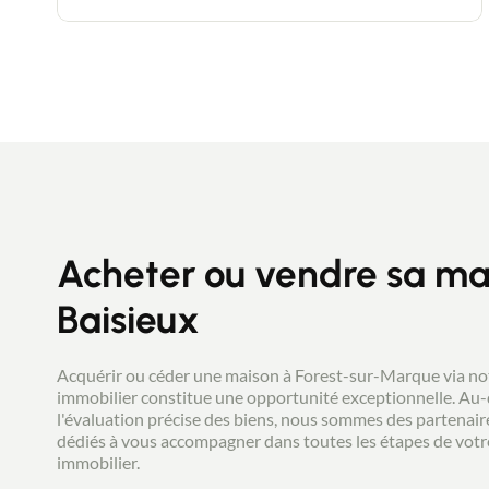
douche et baignoire et un toilette
indépendant. Un garage ainsi qu'une
dépendance de 50m2 dans le jardin.
Chauffage et production d'eau chaude gaz.
Contact : Hugues De Smedt , secteur Pévèle
et MélantoisTel
06.76.63.60.98hugues.desmedt@newdealimmobi
Agent commercial New Deal Immobilier
immatriculé RSAC sous le no 487 863
Acheter ou vendre sa ma
Baisieux
Acquérir ou céder une maison à Forest-sur-Marque via no
immobilier constitue une opportunité exceptionnelle. Au-
l'évaluation précise des biens, nous sommes des partenai
dédiés à vous accompagner dans toutes les étapes de votr
immobilier.