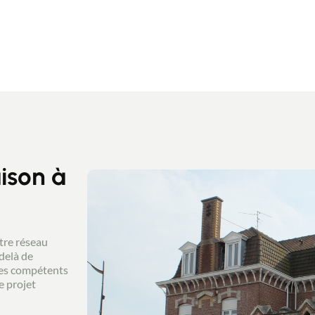
lier.fr
ison à
tre réseau
delà de
res compétents
e projet