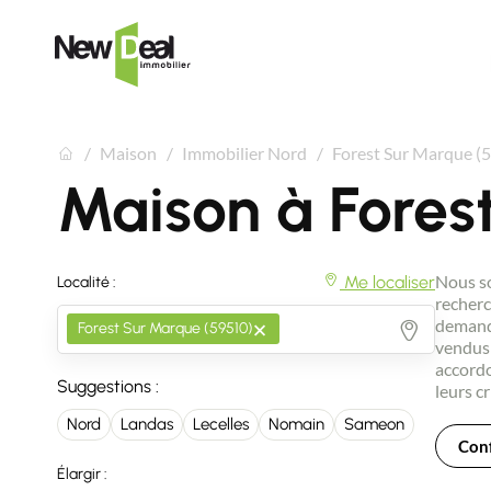
Maison
Immobilier Nord
Forest Sur Marque (
Maison à Fores
Nous so
Me localiser
Localité :
recherc
×
demande
Forest Sur Marque (59510)
vendus 
accordo
Suggestions :
leurs cr
Nord
Landas
Lecelles
Nomain
Sameon
Conf
Élargir :