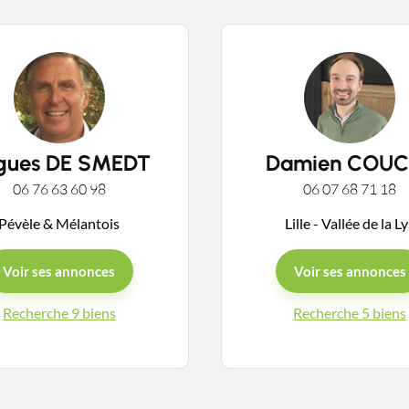
Contacter un conseiller
gues DE SMEDT
Damien COUC
06 76 63 60 98
06 07 68 71 18
Estimer/Vendre
Pévèle & Mélantois
Lille - Vallée de la L
Voir ses annonces
Acheter
Voir ses annonces
Recherche 9 biens
Recherche 5 biens
Recrutement
Actualités