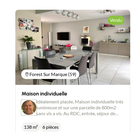
Vendu
Forest Sur Marque (59)
Maison individuelle
Idéalement placée, Maison individuelle très
lumineuse et sur une parcelle de 800m2
sans vis a vis. Au RDC, entrée, séjour de
45m2, cuisine équipée, bureau et veranda.
A l'étage, 4chambres parquetées dont une
138 m²
6 pièces
grande de 16m2,une salle de bain avec