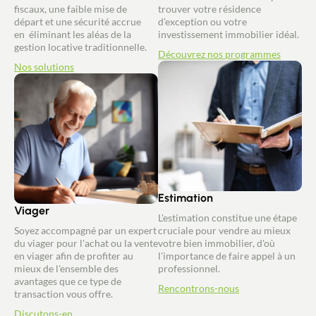
fiscaux, une faible mise de
trouver votre résidence
départ et une sécurité accrue
d'exception ou votre
en éliminant les aléas de la
investissement immobilier idéal.
gestion locative traditionnelle.
Découvrez nos programmes
Nos solutions
Estimation
Viager
L'estimation constitue une étape
Soyez accompagné par un expert
cruciale pour vendre au mieux
du viager pour l'achat ou la vente
votre bien immobilier, d'où
en viager afin de profiter au
l'importance de faire appel à un
mieux de l'ensemble des
professionnel.
avantages que ce type de
Rencontrons-nous
transaction vous offre.
Discutons-en