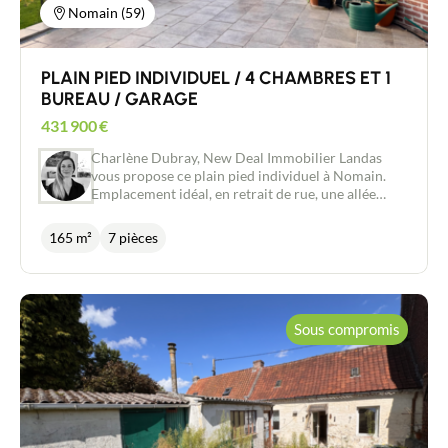
Nomain (59)
PLAIN PIED INDIVIDUEL / 4 CHAMBRES ET 1
BUREAU / GARAGE
431 900
€
Charlène Dubray, New Deal Immobilier Landas
vous propose ce plain pied individuel à Nomain.
Emplacement idéal, en retrait de rue, une allée
vous offre la possibilité de garer plusieurs
véhicules en plus du garage existant. A l'intérieur,
165 m²
7 pièces
une entrée séparée donne accès à des WC, une
salle de bain récemment rénovée et une pièce de
vie agréable et lumineuse de 55m2 comprenant
une véranda utilisable en toutes saisons. S'ajoute à
cet espace de vie une cuisine ouverte disposant de
Sous compromis
nombreux rangements. Du coté gauche vous
disposerez d'une suite parentale avec espace
dressing et baignoire donnant sur la terrasse avec
une baie vitrée et du côté gauche vous disposerez
d'un espace nuit de 3 chambres et d'un bureau.
S'ajoute à cet espace un garage avec grenier
aménagé, une cave, une buanderie. Le jardin arboré