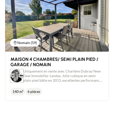
Guides
Contact
Nomain (59)
MAISON 4 CHAMBRES/ SEMI PLAIN PIED /
GARAGE / NOMAIN
Uniquement en vente avec Charlène Dubray New
Deal Immobilier Landas, Jolie cubique en semi
plain pied bâtie en 2013, excellentes performances
énergétiques, 4 chambres et un espace bureau.
Vous y trouverez une entrée séparée, une pièce de
140 m²
6 pièces
vie lumineuse bien orientée avec un poêle à bois,
une cuisine semi ouverte et un accès direct à la
terrasse. Toujours au RDC vous disposerez d'une
chambre avec salle de douche et d'un WC. A l'étage
se trouvent 3 chambres avec dressing, une salle de