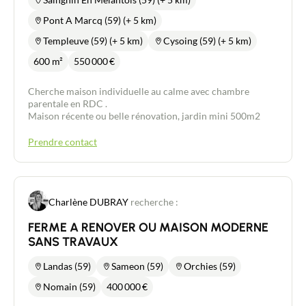
Pont A Marcq (59) (+ 5 km)
Templeuve (59) (+ 5 km)
Cysoing (59) (+ 5 km)
600 m²
550 000
€
Cherche maison individuelle au calme avec chambre
parentale en RDC .
Maison récente ou belle rénovation, jardin mini 500m2
Prendre contact
Charlène DUBRAY
recherche :
FERME A RENOVER OU MAISON MODERNE
SANS TRAVAUX
Landas (59)
Sameon (59)
Orchies (59)
Nomain (59)
400 000
€