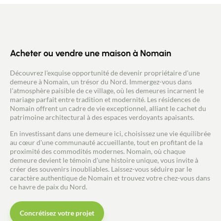
bain avec douche et baignoire, un pallier pouvant
servir de bureau. Un garage de 21m2 . Jardin
clôturé et bien exposé avec cabanon de jardin.
Côté technique : VMC double flux offrant une
excellente qualité de l'air dans la maison,
récupération et filtration des eaux de pluie par une
Acheter ou vendre une maison à Nomain
cuve de 10m3 pour de belles économies d'eau,
ballon d'eau chaude thermodynamique, volets
Découvrez l'exquise opportunité de devenir propriétaire d'une
électriques centralisés, vidéosurveillance avec
demeure à Nomain, un trésor du Nord. Immergez-vous dans
alarme...
l'atmosphère paisible de ce village, où les demeures incarnent le
mariage parfait entre tradition et modernité. Les résidences de
Nomain offrent un cadre de vie exceptionnel, alliant le cachet du
patrimoine architectural à des espaces verdoyants apaisants.
En investissant dans une demeure ici, choisissez une vie équilibrée
au cœur d'une communauté accueillante, tout en profitant de la
proximité des commodités modernes. Nomain, où chaque
demeure devient le témoin d'une histoire unique, vous invite à
créer des souvenirs inoubliables. Laissez-vous séduire par le
caractère authentique de Nomain et trouvez votre chez-vous dans
ce havre de paix du Nord.
Concrétisez votre projet