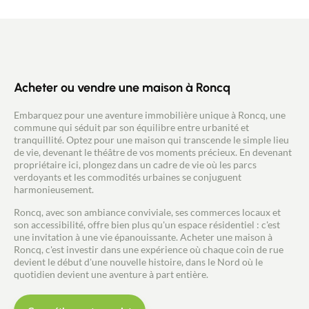
deux belles chambres, d’une salle de bain complète
et d’un dressing. A l’extérieur, on retrouve une
terrasse et un grand jardin bien exposés sans vis à
vis. Deux places de stationnement devant la maison
viennent parfaire ce bien, dans un très bon état
technique. On pose ses meubles! Damien Coucke,
06 07 68 71 18, NewDeal Immobilier / Agent
Acheter ou vendre une maison à Roncq
commercial RSAC2017AC00078
Embarquez pour une aventure immobilière unique à Roncq, une
commune qui séduit par son équilibre entre urbanité et
tranquillité. Optez pour une maison qui transcende le simple lieu
de vie, devenant le théâtre de vos moments précieux. En devenant
propriétaire ici, plongez dans un cadre de vie où les parcs
verdoyants et les commodités urbaines se conjuguent
harmonieusement.
Roncq, avec son ambiance conviviale, ses commerces locaux et
son accessibilité, offre bien plus qu'un espace résidentiel : c'est
une invitation à une vie épanouissante. Acheter une maison à
Roncq, c'est investir dans une expérience où chaque coin de rue
devient le début d'une nouvelle histoire, dans le Nord où le
quotidien devient une aventure à part entière.