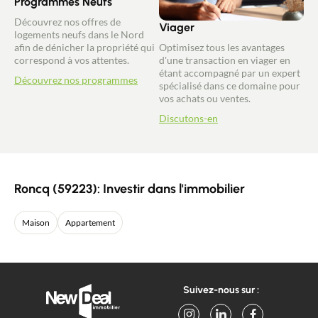
Programmes Neufs
Découvrez nos offres de
Viager
logements neufs dans le Nord
afin de dénicher la propriété qui
Optimisez tous les avantages
correspond à vos attentes.
d'une transaction en viager en
étant accompagné par un expert
Découvrez nos programmes
spécialisé dans ce domaine pour
vos achats ou ventes.
Discutons-en
Roncq (59223): Investir dans l'immobilier
Maison
Appartement
Suivez-nous sur :