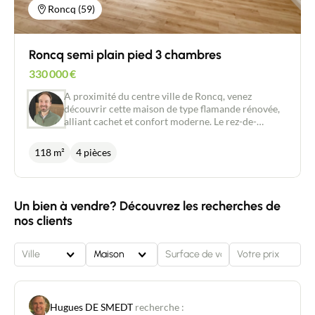
Roncq (59)
Roncq semi plain pied 3 chambres
330 000
€
A proximité du centre ville de Roncq, venez
découvrir cette maison de type flamande rénovée,
alliant cachet et confort moderne. Le rez-de-
chaussée dispose d’une vaste pièce de vie
lumineuse d’environ 60 m², idéale pour recevoir.
118 m²
4 pièces
Une suite parentale avec salle d’eau, ainsi qu’une
buanderie et des WC séparés, complètent ce
niveau. À l’étage, on retrouve deux chambres
confortables ainsi qu’une salle de bain avec WC. À
Un bien à vendre? Découvrez les recherches de
l’extérieur, vous profiterez d’un jardin exposé sud-
nos clients
ouest, ainsi que d’une place de stationnement
privative. État technique impeccable !
Ville
Maison
Hugues DE SMEDT
recherche :