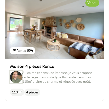
Recrutement
viennent parfaire le bien. Damien Coucke, 06 07 68
Vendu
71 18, New Deal Immobilier/Agent commercial
RSAC2017AC00078
Actualités
Guides
Contact
Roncq (59)
Maison 4 pièces Roncq
Au calme et dans une impasse, je vous propose
cette large maison de type flamande d’environ
110m² pleine de charme et rénovée avec goût.
Lumineuse, elle dispose d’une entrée, d’une grande
pièce de vie avec cuisine équipée ouverte sur un
110 m²
4 pièces
salon avec cheminée feu de bois et d’une salle à
manger. On retrouve également au rez-de-chaussée
une chambre (actuellement transformée en salle de
jeux), un WC et une buanderie. L’étage dispose de