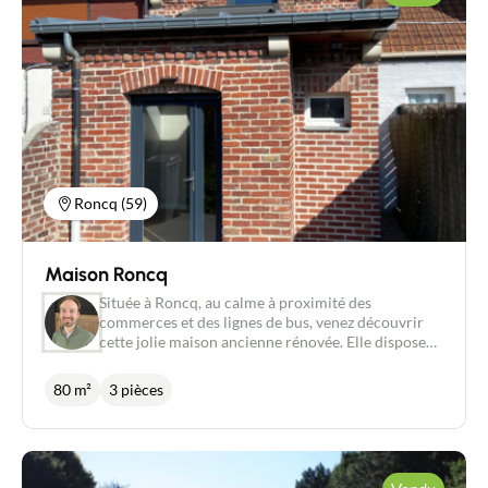
Roncq (59)
Maison Roncq
Située à Roncq, au calme à proximité des
commerces et des lignes de bus, venez découvrir
cette jolie maison ancienne rénovée. Elle dispose
d'une belle pièce de vie de plus de 45 m² avec
cuisine équipée ouverte. A l'étage, on retrouve une
80 m²
3 pièces
chambre avec dressing , une chambre enfant avec
mezzanine et placard ainsi qu'une salle de douche
avec WC. Un agréable jardin à l'avant et un grand
garage pour vélos viennent parfaire ce bien.
Stationnement facile à proximité de la maison!