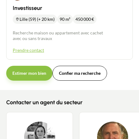
Investisseur
Lille (59) (+ 20 km)
90 m²
450 000
€
Recherche maison ou appartement avec cachet
avec ou sans travaux
Prendre contact
Estimer mon bien
Confier ma recherche
Contacter un agent du secteur