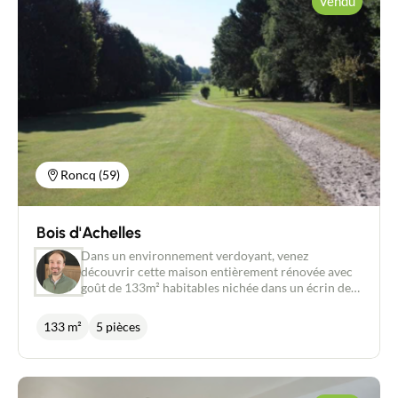
Vendu
Roncq (59)
Bois d'Achelles
Contacter un conseiller
Dans un environnement verdoyant, venez
découvrir cette maison entièrement rénovée avec
goût de 133m² habitables nichée dans un écrin de
Estimer/Vendre
verdure de 970m² environ. Lumineuse et
fonctionnelle, elle propose également une belle
133 m²
5 pièces
pièce de vie avec cheminée feu de bois, une cuisine
Acheter
équipée, 3 chambres (possibilité 4), une salle de
douche et une salle de bains. Une terrasse
conviviale pour recevoir et un grand garage