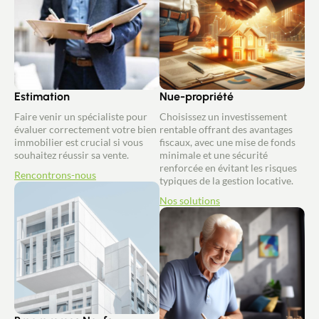
Estimation
Nue-propriété
Faire venir un spécialiste pour
Choisissez un investissement
évaluer correctement votre bien
rentable offrant des avantages
immobilier est crucial si vous
fiscaux, avec une mise de fonds
souhaitez réussir sa vente.
minimale et une sécurité
renforcée en évitant les risques
Rencontrons-nous
typiques de la gestion locative.
Nos solutions