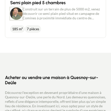
Semi plain pied 5 chambres
Construit sur un terrain de plus de 5000 m2, venez
Contact
découvrir ce semi plain pied situé en campagne de
Comines à proximité immédiate du centre de
Quesnoy sur Deûle. Le rez-de-chaussée se compose
d'une belle pièce de vie lumineuse dotée d'une
185 m²
7 pièces
cheminée feu de bois et attenant à une cuisine
semi-ouverte. On y retrouve également trois
chambres dont une suite parentale avec salle de
bain, un dressing ainsi qu'une deuxième salle de
bain. L'étage dispose, quant à lui, de deux chambres,
d'une salle de douche ainsi qu'un grand espace
pouvant servir de salle de jeux. Des finitions sont à
prévoir sur cette partie de la maison. Laissez vous
charmer par le magnifique jardin boisé et bien
exposé. Trois garages ainsi qu'un grand parking
viennent parfaire ce bien. Je vous en parle avec
Acheter ou vendre une maison à Quesnoy-sur-
plaisir!
Deûle
Découvrez l'exception en devenant propriétaire d'une maison à
Quesnoy-sur-Deûle, une perle du Nord. Les demeures quennoises,
reflets d'une élégance intemporelle, offrent bien plus qu'un simple
lieu de résidence. En investissant ici, vous optez pour un style de
vie raffiné, où chaque maison devient le symbole d'une expérience