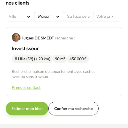
nos clients
Ville
Maison
Hugues DE SMEDT
recherche :
Investisseur
Lille (59) (+ 20 km)
90 m²
450 000
€
Recherche maison ou appartement avec cachet
avec ou sans travaux
Prendre contact
Estimer mon bien
Confier ma recherche