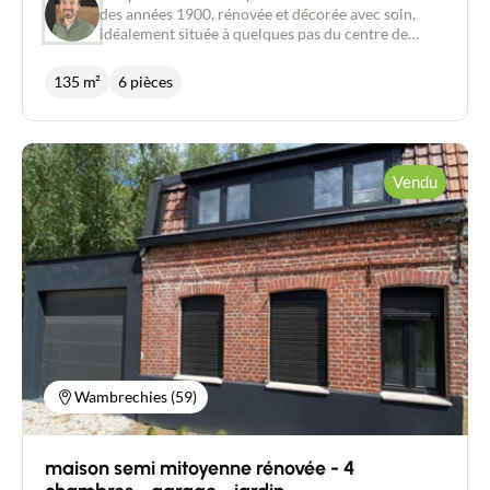
des années 1900, rénovée et décorée avec soin,
idéalement située à quelques pas du centre de
Wambrechies. Chaleureuse et pleine de cachet, elle
offre une belle pièce de vie lumineuse de 50 m²
135 m²
6 pièces
comprenant un salon cosy avec cheminée feu de
bois, une cuisine équipée ouverte sur la salle à
manger donnant directement accès à l’extérieur
ainsi qu’une grande buanderie. À l’étage, un palier
dessert deux chambres spacieuses de 17 m² et
Vendu
10 m², un grand dressing, une salle de bain
complète récente et des toilettes séparées. Au
deuxième étage, vous trouverez deux chambres
supplémentaires. À l’extérieur, vous profiterez d’un
jardin verdoyant avec terrasse, sans vis-à-vis. Un
garage de 14 m² permet de stationner vélos, motos
et de stocker facilement. Possibilité de stationner
également devant la maison.
Wambrechies (59)
maison semi mitoyenne rénovée - 4