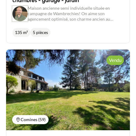
chambres - garage - jardin
Maison ancienne semi individuelle située en
campagne de Wambrechies! On aime son
agencement optimisé, son charme ancien au
confort moderne et ses finitions soignées. Elle offre
une entrée avec rangements, une grande pièce de
135 m²
5 pièces
vie avec cuisine équipée dînatoire baignée de
lumière naturelle grâce aux larges ouvertures et
une chambre parentale avec salle de bain. Au 1er
étage, un vaste palier dessert 2 chambres et une
Contacter un conseiller
salle de douche. Au 2eme étage, vous serez séduit
Vendu
par la vue dégagée sur les champs qu'offre la 4eme
chambre. Un grand jardin, une cave saine et un
Estimer/Vendre
garage avec buanderie complètent le bien. État
technique impeccable : on pose les meubles.
Acheter
Recrutement
Actualités
Comines (59)
Guides