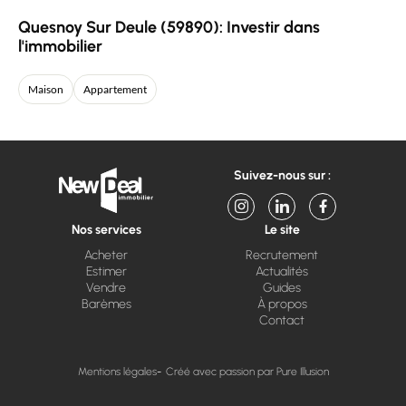
Quesnoy Sur Deule (59890): Investir dans
l'immobilier
Maison
Appartement
Suivez-nous sur :
Nos services
Le site
Acheter
Recrutement
Estimer
Actualités
Vendre
Guides
Barèmes
À propos
Contact
Mentions légales
Créé avec passion par Pure Illusion