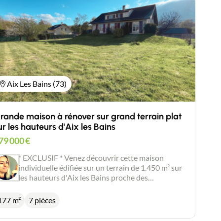
immobilier New Deal Immobilier inscrit au RSAC
de Chambéry no881 196 183. Les informations
sur les risques auxquels ce bien est exposé sont
disponibles sur le site Géorisques :
www.georisques.gouv.fr
Aix Les Bains (73)
rande maison à rénover sur grand terrain plat
ur les hauteurs d'Aix les Bains
79 000
€
* EXCLUSIF * Venez découvrir cette maison
individuelle édifiée sur un terrain de 1.450 m² sur
les hauteurs d'Aix les Bains proche des
commodités. Située dans un lotissement à mi
chemin du centre d'Aix les Bains et de Grésy sur
177 m²
7 pièces
Aix, cette maison à rénover est bien exposée et se
trouve sur un beau terrain plat, piscinable et