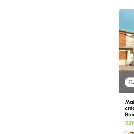
Mai
cré
Bai
239