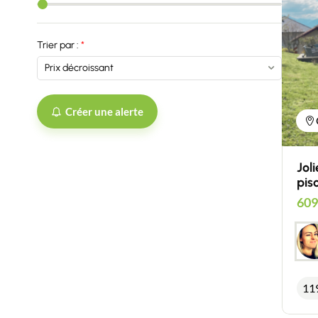
Trier par :
Créer une alerte
Jol
pis
609
11