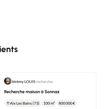
auxquels ce bien est exposé sont disponibles sur
le site Géorisques : www.georisques.gouv.fr
Mandataire immobilier New Deal Immobilier
inscrit au RSAC de Chambéry n°881 196 183.
ients
Jérémy LOUIS
recherche :
Recherche maison à Sonnaz
Aix Les Bains (73)
100 m²
800 000
€