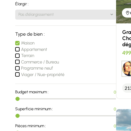
Élargir :
Gra
Type de bien :
Cha
Maison
dé
Appartement
499
Terrain
Commerce / Bureau
Programme neuf
Viager / Nue-propriété
21
Budget maximum :
0
Superficie minimum :
0
Pièces minimum :
0