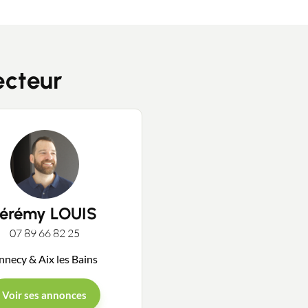
ecteur
Jérémy LOUIS
07 89 66 82 25
nnecy & Aix les Bains
Voir ses annonces