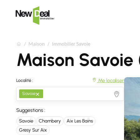
Maison
Immobilier Savoie
Maison Savoie 
Me localiser
Localité :
×
Savoie
Suggestions :
Savoie
Chambery
Aix Les Bains
Gresy Sur Aix