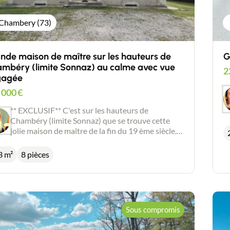
Chambery (73)
nde maison de maître sur les hauteurs de
G
mbéry (limite Sonnaz) au calme avec vue
2
gagée
 000
€
** EXCLUSIF** C'est sur les hauteurs de
Chambéry (limite Sonnaz) que se trouve cette
jolie maison de maître de la fin du 19 ème siècle.
Edifiée sur un grand terrain de presque 2.000 m²,
elle bénéficie d'un jolie vue dégagée sur la Croix
3 m²
8 pièces
du Nivolet. Son environnement calme et
verdoyant est aussi tout proche des commodités
(commerces, services et axes routiers). Un grande
allée bordée de platanes vous permettra
d'accéder à l'entrée principale de la maison à
Sous compromis
l'Ouest. Une seconde porte à l'Est permet
d'accéder à une belle terrasse et au jardin. D'une