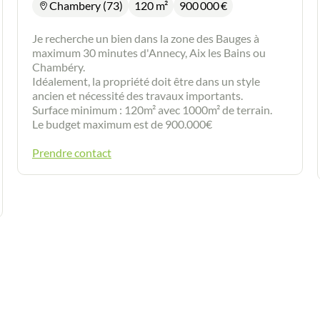
Chambery (73)
120 m²
900 000
€
chauffage: chaudière gaz. Que vous soyez une
famille qui souhaite bénéficier des commodités
du centre ville tout en étant au calme, ou un
Je recherche un bien dans la zone des Bauges à
Guides
professionnel qui souhaite investir, contactez moi
maximum 30 minutes d'Annecy, Aix les Bains ou
et nous conviendrons d'un rdv. Les informations
Chambéry.
sur les risques auxquels ce bien est exposé sont
Idéalement, la propriété doit être dans un style
disponibles sur le site Géorisques :
Contact
ancien et nécessité des travaux importants.
www.georisques.gouv.fr Mandataire immobilier
Surface minimum : 120m² avec 1000m² de terrain.
New Deal Immobilier inscrit au RSAC de
Le budget maximum est de 900.000€
Chambéry n°881 196 183.
Prendre contact